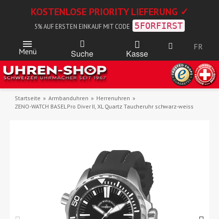
KOSTENLOSE PRIORITY LIEFERUNG ✓
5FORFIRST
5% AUF ERSTEN EINKAUF MIT CODE
FR
Menü
Kasse
Suche
Startseite
Armbanduhren
Herrenuhren
ZENO-WATCH BASEL Pro Diver II, XL Quartz Taucheruhr schwarz-weiss