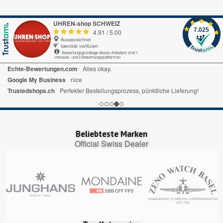
UHREN-shop SCHWEIZ
7.025
4.91
/
5.00
Ausgezeichnet
Identität verifiziert
Bewertungsgrundlage dieses Anbieters sind 1
Verkaufs- und 6 Bewertungsplattformen
Echte-Bewertungen.com
Alles okay.
Google My Business
nice
Trustedshops.ch
Perfekter Bestellungsprozess, pünktliche Lieferung!
Beliebteste Marken
Official Swiss Dealer