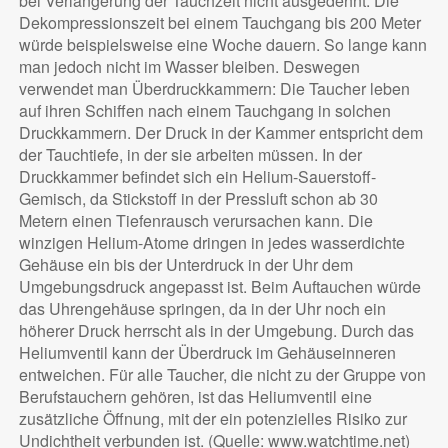
bei Verlängerung der Tauchzeit nicht ausgedehnt. Die
Dekompressionszeit bei einem Tauchgang bis 200 Meter
würde beispielsweise eine Woche dauern. So lange kann
man jedoch nicht im Wasser bleiben. Deswegen
verwendet man Überdruckkammern: Die Taucher leben
auf ihren Schiffen nach einem Tauchgang in solchen
Druckkammern. Der Druck in der Kammer entspricht dem
der Tauchtiefe, in der sie arbeiten müssen. In der
Druckkammer befindet sich ein Helium-Sauerstoff-
Gemisch, da Stickstoff in der Pressluft schon ab 30
Metern einen Tiefenrausch verursachen kann. Die
winzigen Helium-Atome dringen in jedes wasserdichte
Gehäuse ein bis der Unterdruck in der Uhr dem
Umgebungsdruck angepasst ist. Beim Auftauchen würde
das Uhrengehäuse springen, da in der Uhr noch ein
höherer Druck herrscht als in der Umgebung. Durch das
Heliumventil kann der Überdruck im Gehäuseinneren
entweichen. Für alle Taucher, die nicht zu der Gruppe von
Berufstauchern gehören, ist das Heliumventil eine
zusätzliche Öffnung, mit der ein potenzielles Risiko zur
Undichtheit verbunden ist. (Quelle: www.watchtime.net)