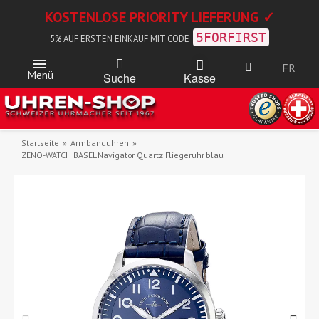
KOSTENLOSE PRIORITY LIEFERUNG ✓
5FORFIRST
5% AUF ERSTEN EINKAUF MIT CODE
FR
Menü
Kasse
Suche
Startseite
Armbanduhren
ZENO-WATCH BASEL Navigator Quartz Fliegeruhr blau