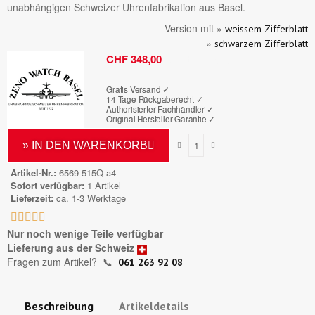
unabhängigen Schweizer Uhrenfabrikation aus Basel.
Version mit »
weissem Zifferblatt
»
schwarzem Zifferblatt
Bruttopreis
CHF 348,00
Gratis Versand ✓
14 Tage Rückgaberecht ✓
Authorisierter Fachhändler
✓
Original Hersteller Garantie
✓
» IN DEN WARENKORB
Artikel-Nr.
6569-515Q-a4
Sofort verfügbar
1 Artikel
Lieferzeit
ca. 1-3 Werktage





Nur noch wenige Teile verfügbar
Lieferung aus der Schweiz
Fragen zum Artikel?
📞
061 263 92 08
Beschreibung
Artikeldetails