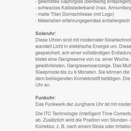
- gewölbtes Saphirglas (beidseitig entspiegelt
- schwarzes Kalbslederband (max. Armumfang
- matte Titan Dornschliesse (mit Logo)
- Materialien erfahrungsgemäss antiallergisch
Solaruhr
:
Diese Uhren sind mit modernster Solartechnolog
wandelt Licht in elektrische Energie um. Dies
gespeichert. ach einer vollständigen Entladung
bietet eine Gangreserve von ca. einer Woche.
gewährleisten. Gangreserveanzeige. Das Mult
Sleepmode bis zu 6 Monaten. Sie können die 
dem beiliegenden Korrektorstift betätigen. D
Uhr an.
Funkuhr
:
Das Funkwerk der Junghans Uhr ist mit modernst
Die ITC Technologie (Intelligent Time Correct
ab. Zusätzlich wird die Position von Stunden-
Korrektur, z. B. nach einem Stoss oder Irritati