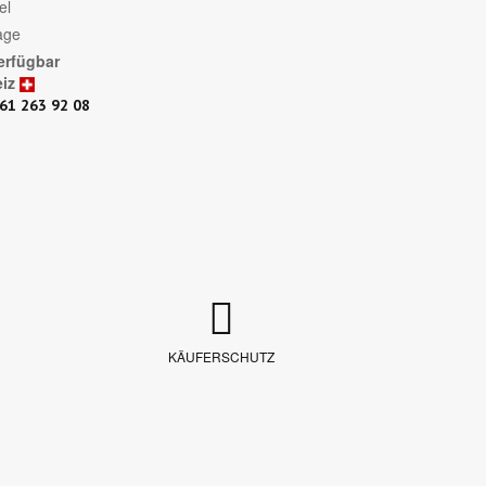
el
age
erfügbar
iz
61 263 92 08
KÄUFERSCHUTZ