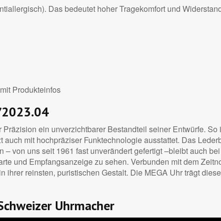
antiallergisch). Das bedeutet hoher Tragekomfort und Widerstand
mit Produkteinfos
9/2023.04
 Präzision ein unverzichtbarer Bestandteil seiner Entwürfe. So
zt auch mit hochpräziser Funktechnologie ausstattet. Das Lede
 – von uns seit 1961 fast unverändert gefertigt –bleibt auch be
arte und Empfangsanzeige zu sehen. Verbunden mit dem Zeitno
 ihrer reinsten, puristischen Gestalt. Die MEGA Uhr trägt diese 
 Schweizer Uhrmacher