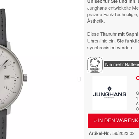
Unisex für Sie und Ihn
.
Junghans entwickelte Meg
präzise Funk-Technoligi
Ästhetik.
Diese Titanuhr
mit Saphi
Uhrenlinie ein.
Sie funkt
synchronisiert werden.
Nie mehr Batter
C
G
1
A
O
» IN DEN WAREN
Artikel-Nr.
59/2023.02