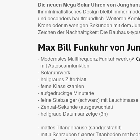
Die neuen Mega Solar Uhren von Junghans
Ihr minimalistisches Design bleibt immer moder
und besonders hautfreundlich. Weiteren Komfo
Krone oder in wenigen Sekunden mit dem Jun
Zeichen der Nachhaltigkeit: Die Bauhaus-typ
Max Bill Funkuhr von Ju
- Modernstes Multifrequenz Funkuhrwerk (⬈
C
mit Autoscannfunktion
- Solaruhrwerk
- hellgraues Zifferblatt
- feine Klassikzahlen
- aufgedrucktge Minuterie
- feine Stabzeiger (schwarz) mit Leuchtmasse
- Zentral-Sekunde (ausgewuchtet)
- hellgraue Datumsanzeige (3h)
- mattes Titangehäuse (sandgestrahlt)
- mit 4 Schrauben fixierter Titanboden mit be