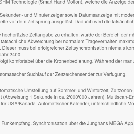
 SHM Technologie (Smart Hand Motion), welche die Anzeige de
 Sekunden- und Minutenzeiger sowie Datumsanzeige mit moder
ile vor dem Zeitsprung ausgelöst. Dadurch wird die tatsächlic
 hochpräzise Zeitangabe zu erhalten, wurde der Bereich der 
e tatsächliche Abweichung bei normalem Trageverhalten maxima
 Dieser muss bei erfolgreicher Zeitsynchronisation niemals ko
Jahr 2400.
olgt komfortabel über die Kronenbedienung. Während der manuel
tomatischer Suchlauf der Zeitzeichensender zur Verfügung.
utomatische Umstellung auf Sommer- und Winterzeit, Zeitzonen-
lt (Abweisung 1 Sekunde in ca. 2'000'000 Jahren). Multiscan-E
ür USA/Kanada. Automatischer Kalender, unterschiedliche Mon
 Funkempfang. Synchronisation über die Junghans MEGA App f