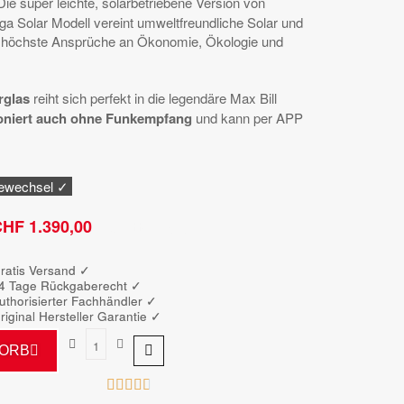
 Die super leichte, solarbetriebene Version von
a Solar Modell vereint umweltfreundliche Solar und
e, höchste Ansprüche an Ökonomie, Ökologie und
rglas
reiht sich perfekt in die legendäre Max Bill
ioniert auch ohne Funkempfang
und kann per APP
iewechsel ✓
HF 1.390,00
Bruttopreis
ratis Versand ✓
4 Tage Rückgaberecht ✓
uthorisierter Fachhändler
✓
riginal Hersteller Garantie
✓
KORB




