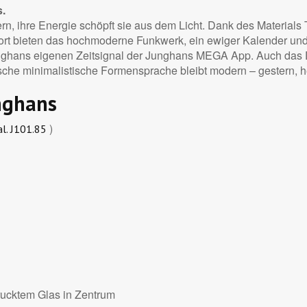
.
n, ihre Energie schöpft sie aus dem Licht. Dank des Materials T
rt bieten das hochmoderne Funkwerk, ein ewiger Kalender und 
ghans eigenen Zeitsignal der Junghans MEGA App. Auch das D
ische minimalistische Formensprache bleibt modern – gestern,
nghans
)
al. J101.85
drucktem Glas in Zentrum