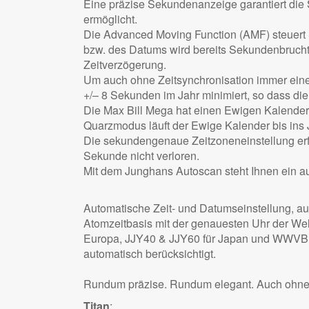
Eine präzise Sekundenanzeige garantiert die
ermöglicht.
Die Advanced Moving Function (AMF) steuert
bzw. des Datums wird bereits Sekundenbruchte
Zeitverzögerung.
Um auch ohne Zeitsynchronisation immer eine
+/– 8 Sekunden im Jahr minimiert, so dass di
Die Max Bill Mega hat einen Ewigen Kalender.
Quarzmodus läuft der Ewige Kalender bis ins 
Die sekundengenaue Zeitzoneneinstellung erf
Sekunde nicht verloren.
Mit dem Junghans Autoscan steht Ihnen ein au
Automatische Zeit- und Datumseinstellung, a
Atomzeitbasis mit der genauesten Uhr der We
Europa, JJY40 & JJY60 für Japan und WWVB f
automatisch berücksichtigt.
Rundum präzise. Rundum elegant. Auch ohne
Titan
: