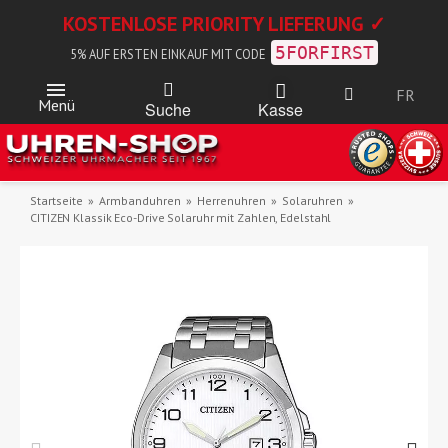
KOSTENLOSE PRIORITY LIEFERUNG ✓
5FORFIRST
5% AUF ERSTEN EINKAUF MIT CODE
FR
Menü
Kasse
Suche
Startseite
Armbanduhren
Herrenuhren
Solaruhren
CITIZEN Klassik Eco-Drive Solaruhr mit Zahlen, Edelstahl