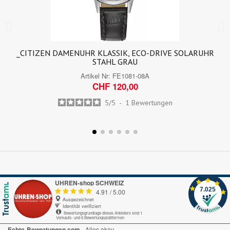
_CITIZEN DAMENUHR KLASSIK, ECO-DRIVE SOLARUHR
STAHL GRAU
Artikel Nr:
FE1081-08A
CHF 120,00
5
/
5
-
1
Bewertungen
UHREN-shop SCHWEIZ
7.025
4.91
/
5.00
Ausgezeichnet
Identität verifiziert
Bewertungsgrundlage dieses Anbieters sind 1
Verkaufs- und 6 Bewertungsplattformen
Echte-Bewertungen.com
Alles okay.