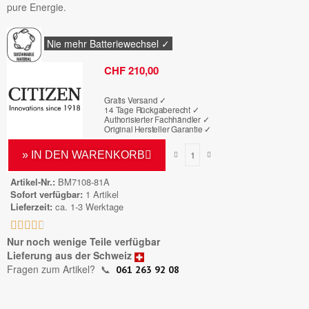
pure Energie.
Nie mehr Batteriewechsel ✓
Bruttopreis
CHF 210,00
Gratis Versand ✓
14 Tage Rückgaberecht ✓
Authorisierter Fachhändler
✓
Original Hersteller Garantie
✓
» IN DEN WARENKORB
Artikel-Nr.
BM7108-81A
Sofort verfügbar
1 Artikel
Lieferzeit
ca. 1-3 Werktage





Nur noch wenige Teile verfügbar
Lieferung aus der Schweiz
Fragen zum Artikel?
📞
061 263 92 08