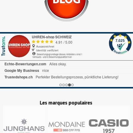
UHREN-shop SCHWEIZ
7.025
4.91
/
5.00
Ausgezeichnet
Identität verifiziert
Bewertungsgrundlage dieses Anbieters sind 1
Verkaufs- und 6 Bewertungsplattformen
Echte-Bewertungen.com
Alles okay.
Google My Business
nice
Trustedshops.ch
Perfekter Bestellungsprozess, pünktliche Lieferung!
Les marques populaires