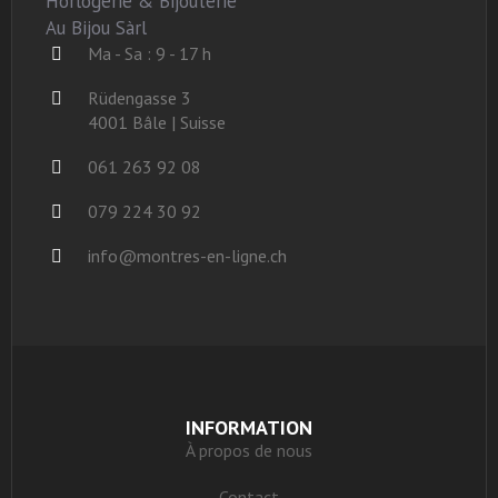
Horlogerie & Bijouterie
Au Bijou Sàrl
Ma - Sa : 9 - 17 h
Rüdengasse 3
4001 Bâle | Suisse
061 263 92 08
079 224 30 92
info@montres-en-ligne.ch
INFORMATION
À propos de nous
Contact