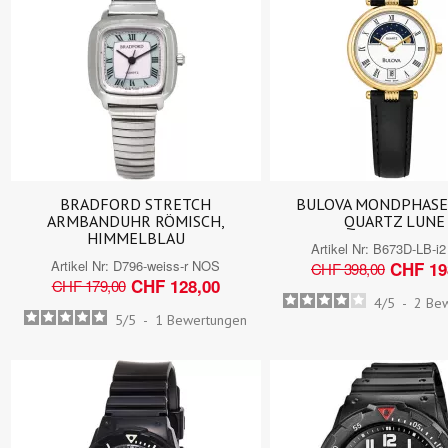
BRADFORD STRETCH
BULOVA MONDPHASE
ARMBANDUHR RÖMISCH,
QUARTZ LUNE
HIMMELBLAU
Artikel Nr:
B673D-LB-i
Artikel Nr:
D796-weiss-r NOS
CHF 19
CHF 398,00
CHF 128,00
CHF 179,00
4
/
5
-
2
Be
5
/
5
-
1
Bewertungen