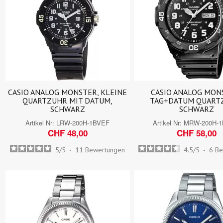
CASIO ANALOG MONSTER, KLEINE
CASIO ANALOG MON
QUARTZUHR MIT DATUM,
TAG+DATUM QUART
SCHWARZ
SCHWARZ
Artikel Nr:
LRW-200H-1BVEF
Artikel Nr:
MRW-200H-
CHF 48,00
CHF 58,00
5
/
5
-
11
Bewertungen
4.5
/
5
-
6
Be