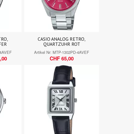
TRO,
CASIO ANALOG RETRO,
FER
QUARTZUHR ROT
-4AVEF
Artikel Nr:
MTP-1302PD-4AVEF
,00
CHF 65,00