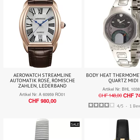
AEROWATCH STREAMLINE
BODY HEAT THERMOME
AUTOMATIK ROSÉ, RÖMISCHE
QUARTZ MIDI
ZAHLEN, LEDERBAND
Artikel Nr:
BHL 1038
Artikel Nr:
A 60959 RO01
CHF 74
CHF 148,00
CHF 980,00
4
/
5
-
1
Be
SALE