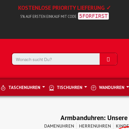
KOSTENLOSE PRIORITY LIEFERUNG ✓
5FORFIRST
5% AUF ERSTEN EINKAUF MIT CODE
TASCHENUHREN
TISCHUHREN
WANDUHREN
Armbanduhren: Unsere
DAMENUHREN
HERRENUHREN
KIND