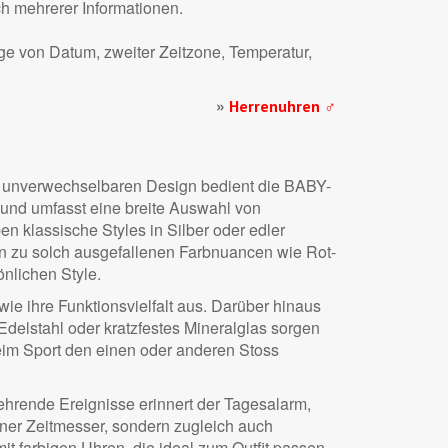
ch mehrerer Informationen.
ige von Datum, zweiter Zeitzone, Temperatur,
»
Herrenuhren ♂
ch unverwechsel­baren Design bedient die BABY-
 und umfasst eine breite Auswahl von
 klassische Styles in Silber oder edler
n zu solch ausgefallenen Farbnuancen wie Rot-
nlichen Style.
ie ihre Funktionsvielfalt aus. Darüber hinaus
delstahl oder kratzfestes Mineralglas sorgen
beim Sport den einen oder anderen Stoss
kehrende Ereignisse erinnert der Tagesalarm,
erner Zeitmesser, sondern zugleich auch
mit farbigen Uhren, die ideal zum Outfit passen