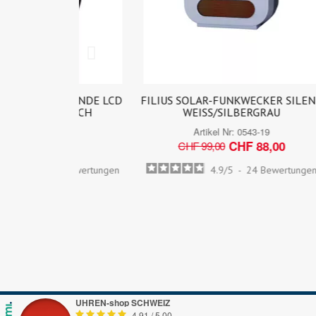
ECHENDE LCD
FILIUS SOLAR-FUNKWECKER SILENT
TALK
DEUTSCH
WEISS/SILBERGRAU
U
94de
Artikel Nr:
0543-19
00
CHF 88,00
CHF 99,00
13
Bewertungen
4.9
/
5
-
24
Bewertungen
UHREN-shop SCHWEIZ
4.91
/
5.00