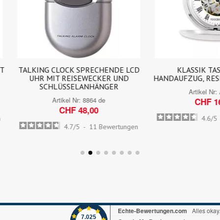
ING CLOCK SPRECHENDE LCD
KLASSIK TASCHENUHR
HR MIT REISEWECKER UND
HANDAUFZUG, RESIDENCE S
SCHLÜSSELANHÄNGER
Artikel Nr:
AS 9109
Artikel Nr:
8864 de
CHF 168,00
CHF 48,00
4.6
/
5
-
19
Bewer
4.7
/
5
-
11
Bewertungen
Echte-Bewertungen.com
Alles okay
7.025