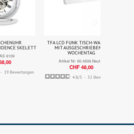
TFA LCD FUNK TISCH-WANDUHR
TFA THERM
KELETT
MIT AUSGESCHRIEBENEM
FU
WOCHENTAG
Arti
Artikel Nr:
60.4509.Neutral
C
CHF 48,00
tungen
4.8
/
5
-
32
Bewertungen
.