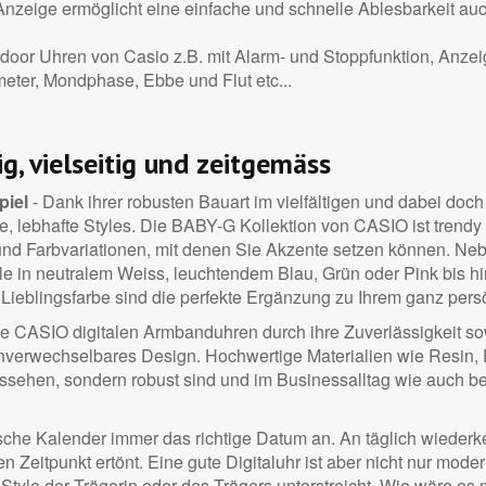
 Anzeige ermöglicht eine einfache und schnelle Ablesbarkeit au
utdoor Uhren von Casio z.B. mit Alarm- und Stoppfunktion, Anze
ter, Mondphase, Ebbe und Flut etc...
ig, vielseitig und zeitgemäss
piel
- Dank ihrer robusten Bauart im vielfältigen und dabei do
e, lebhafte Styles. Die BABY-G Kollektion von CASIO ist trendy
nd Farbvariationen, mit denen Sie Akzente setzen können. Neben
 in neutralem Weiss, leuchtendem Blau, Grün oder Pink bis hi
eblingsfarbe sind die perfekte Ergänzung zu Ihrem ganz persö
ie CASIO digitalen Armbanduhren durch ihre Zuverlässigkeit sow
unverwechselbares Design. Hochwertige Materialien wie Resin, E
aussehen, sondern robust sind und im Businessalltag wie auch 
tische Kalender immer das richtige Datum an. An täglich wieder
n Zeitpunkt ertönt. Eine gute Digitaluhr ist aber nicht nur mod
 Style der Trägerin oder des Trägers unterstreicht. Wie wäre es 