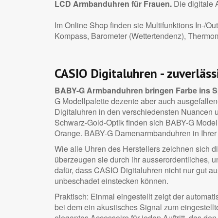
LCD Armbanduhren für Frauen.
Die digitale
Im Online Shop finden sie Multifunktions In-/O
Kompass, Barometer (Wettertendenz), Thermome
CASIO Digitaluhren - zuverläss
BABY-G Armbanduhren bringen Farbe ins S
G Modellpalette dezente aber auch ausgefallen
Digitaluhren in den verschiedensten Nuancen u
Schwarz-Gold-Optik finden sich BABY-G Modelle
Orange. BABY-G Damenarmbanduhren in Ihrer Li
Wie alle Uhren des Herstellers zeichnen sich d
überzeugen sie durch ihr ausserordentliches, 
dafür, dass CASIO Digitaluhren nicht nur gut 
unbeschadet einstecken können.
Praktisch: Einmal eingestellt zeigt der automa
bei dem ein akustisches Signal zum eingestellte
elegantes Accessoire für jeden Auftritt, das den