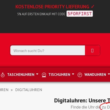
KOSTENLOSE PRIORITY LIEFERUNG ✓
5FORFIRST
5% AUF ERSTEN EINKAUF MIT CODE
TASCHENUHREN
TISCHUHREN
WANDUHREN
HREN
DIGITALUHREN
Digitaluhren: Unsere
Finde die Uhr die
zu D