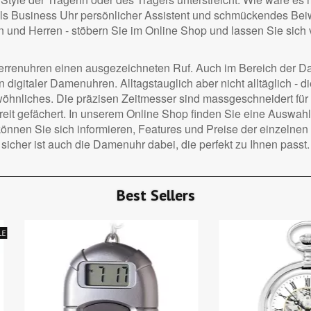
e als Business Uhr persönlicher Assistent und schmückendes Be
 und Herren - stöbern Sie im Online Shop und lassen Sie sich 
r Herrenuhren einen ausgezeichneten Ruf. Auch im Bereich der D
n digitaler Damenuhren. Alltagstauglich aber nicht alltäglich - 
wöhnliches. Die präzisen Zeitmesser sind massgeschneidert fü
 breit gefächert. In unserem Online Shop finden Sie eine Auswa
s können Sie sich informieren, Features und Preise der einzelne
sicher ist auch die Damenuhr dabei, die perfekt zu Ihnen passt.
Best Sellers