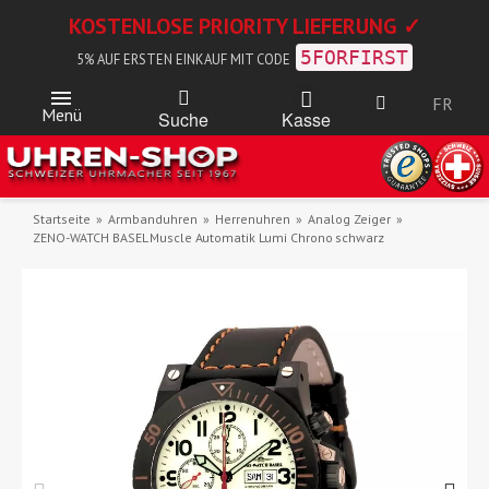
KOSTENLOSE PRIORITY LIEFERUNG ✓
5FORFIRST
5% AUF ERSTEN EINKAUF MIT CODE
FR
Menü
Kasse
Suche
Startseite
Armbanduhren
Herrenuhren
Analog Zeiger
ZENO-WATCH BASEL Muscle Automatik Lumi Chrono schwarz