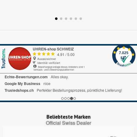
UHREN-shop SCHWEIZ
7.025
4.91
/
5.00
Ausgezeichnet
Identität verifiziert
Bewertungsgrundlage dieses Anbieters sind 1
Verkaufs- und 6 Bewertungsplattformen
Echte-Bewertungen.com
Alles okay.
Google My Business
nice
Trustedshops.ch
Perfekter Bestellungsprozess, pünktliche Lieferung!
Beliebteste Marken
Official Swiss Dealer