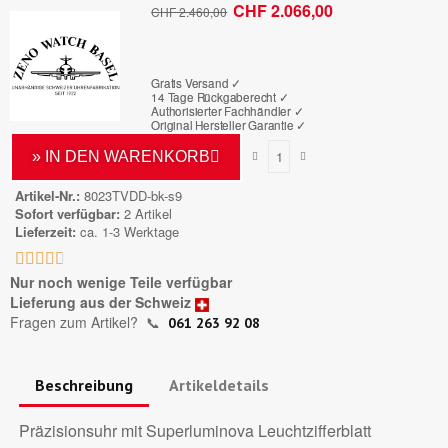
CHF 2.066,00
CHF 2.460,00
Bruttopreis
Gratis Versand ✓
14 Tage Rückgaberecht ✓
Authorisierter Fachhändler
✓
Original Hersteller Garantie
✓
» IN DEN WARENKORB
Artikel-Nr.
8023TVDD-bk-s9
Sofort verfügbar
2 Artikel
Lieferzeit
ca. 1-3 Werktage





Nur noch wenige Teile verfügbar
Lieferung aus der Schweiz
Fragen zum Artikel?
📞
061 263 92 08
Beschreibung
Artikeldetails
Präzisionsuhr mit Superluminova Leuchtzifferblatt