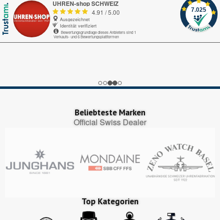
UHREN-shop SCHWEIZ
7.025
4.91
/
5.00
Ausgezeichnet
Identität verifiziert
Bewertungsgrundlage dieses Anbieters sind 1
Verkaufs- und 6 Bewertungsplattformen
Echte-Bewertungen.com
Alles okay.
Google My Business
nice
Trustedshops.ch
Perfekter Bestellungsprozess, pünktliche Lieferung!
Beliebteste Marken
Official Swiss Dealer
Top Kategorien