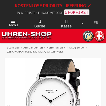
KOSTENLOSE PRIORITY LIEFERUNG ✓
5FORFIRST
5% AUF ERSTEN EINKAUF MIT CODE
FR
Menü
Kasse
Suche
Startseite
Armbanduhren
Herrenuhren
Analog Zeiger
ZENO-WATCH BASEL Bauhaus Quartuhr weiss