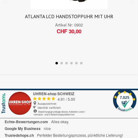
ATLANTA LCD HANDSTOPPUHR MIT UHR
Artikel Nr:
0902
CHF 30,00
UHREN-shop SCHWEIZ
7.025
4.91
/
5.00
Ausgezeichnet
Identität verifiziert
Bewertungsgrundlage dieses Anbieters sind 1
Verkaufs- und 6 Bewertungsplattformen
Echte-Bewertungen.com
Alles okay.
Google My Business
nice
Trustedshops.ch
Perfekter Bestellungsprozess, pünktliche Lieferung!