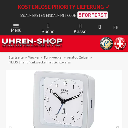
KOSTENLOSE PRIORITY LIEFERUNG ✓
5FORFIRST
5% AUF ERSTEN EINKAUF MIT CODE
FR
Menü
Kasse
Suche
Startseite
Wecker
Funkwecker
Analog Zeiger
FILIUS Silent Funkwecker mit Licht, weiss