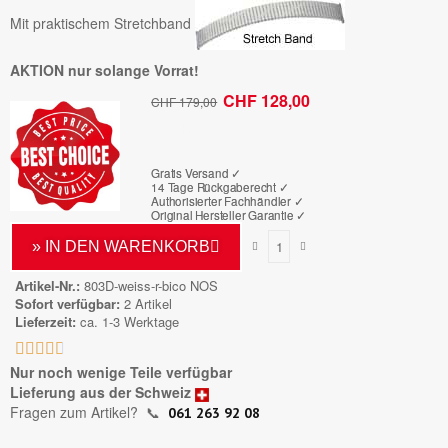
Mit praktischem Stretchband
AKTION nur solange Vorrat!
CHF 128,00
CHF 179,00
Bruttopreis
Gratis Versand ✓
14 Tage Rückgaberecht ✓
Authorisierter Fachhändler
✓
Original Hersteller Garantie
✓
» IN DEN WARENKORB
Artikel-Nr.
803D-weiss-r-bico NOS
Sofort verfügbar
2 Artikel
Lieferzeit
ca. 1-3 Werktage





Nur noch wenige Teile verfügbar
Lieferung aus der Schweiz
Fragen zum Artikel?
📞
061 263 92 08