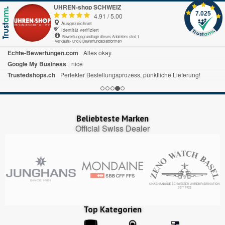
UHREN-shop SCHWEIZ
7.025
4.91
/
5.00
Ausgezeichnet
Identität verifiziert
Bewertungsgrundlage dieses Anbieters sind 1
Verkaufs- und 6 Bewertungsplattformen
Echte-Bewertungen.com
Alles okay.
Google My Business
nice
Trustedshops.ch
Perfekter Bestellungsprozess, pünktliche Lieferung!
Beliebteste Marken
Official Swiss Dealer
Top Kategorien