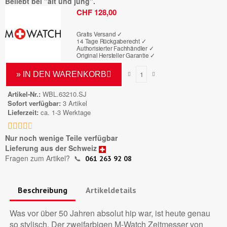
Beliebt bei "alt und jung".
Bruttopreis
CHF 128,00
Gratis Versand ✓
14 Tage Rückgaberecht ✓
Authorisierter Fachhändler
✓
Original Hersteller Garantie
✓
» IN DEN WARENKORB
Artikel-Nr.
WBL.63210.SJ
Sofort verfügbar
3 Artikel
Lieferzeit
ca. 1-3 Werktage





Nur noch wenige Teile verfügbar
Lieferung aus der Schweiz
Fragen zum Artikel?
📞
061 263 92 08
Beschreibung
Artikeldetails
Was vor über 50 Jahren absolut hip war, ist heute genau
so stylisch. Der zweifarbigen M-Watch Zeitmesser von