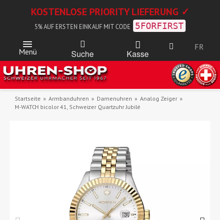
KOSTENLOSE PRIORITY LIEFERUNG ✓
5FORFIRST
5% AUF ERSTEN EINKAUF MIT CODE
FR
Menü
Kasse
Suche
Startseite
Armbanduhren
Damenuhren
Analog Zeiger
M-WATCH bicolor 41, Schweizer Quartzuhr Jubilé