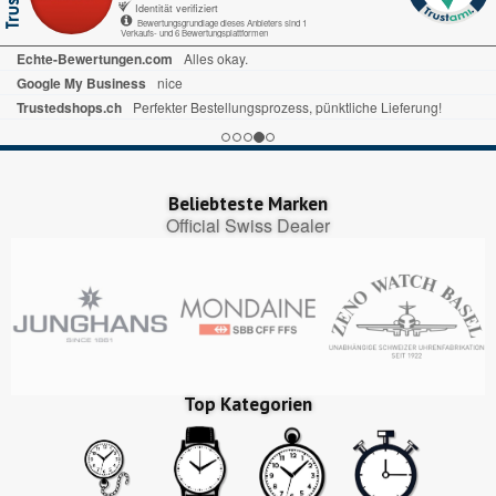
Identität verifiziert
Bewertungsgrundlage dieses Anbieters sind 1
Verkaufs- und 6 Bewertungsplattformen
Trusted Shops.de
Alles gut gelaufen
Trustedshops.ch
ich habe schon mal bewertet alles war sehr gut ,prompte Lieferung bin zufrieden
Echte-Bewertungen.com
Ist alles sehr übersichtlich. Bin sehr zufrieden.
Beliebteste Marken
Official Swiss Dealer
Top Kategorien