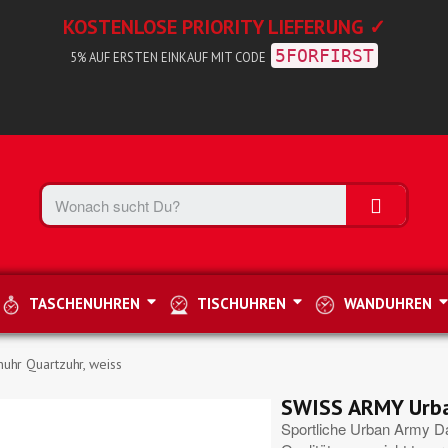
KOSTENLOSE PRIORITY LIEFERUNG ✓
5FORFIRST
5% AUF ERSTEN EINKAUF MIT CODE
TASCHENUHREN
TISCHUHREN
WANDUHREN
hr Quartzuhr, weiss
SWISS ARMY Urba
Sportliche Urban Army D