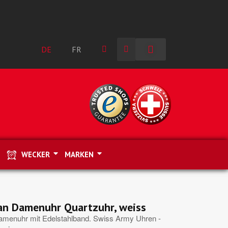
DE
FR
WECKER
MARKEN
n Damenuhr Quartzuhr, weiss
amenuhr mit Edelstahlband. Swiss Army Uhren -