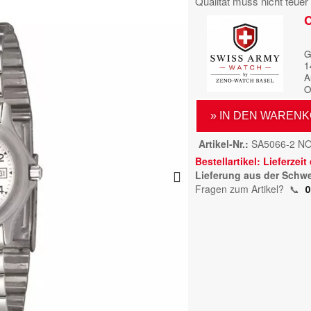
Qualität muss nicht teuer 
C
G
1
A
O
» IN DEN WAREN
Artikel-Nr.
SA5066-2 N
Bestellartikel: Lieferzei
Lieferung aus der Schwe
Fragen zum Artikel?
📞
0