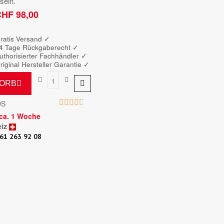
sein.
HF 98,00
Bruttopreis
ratis Versand ✓
4 Tage Rückgaberecht ✓
uthorisierter Fachhändler
✓
riginal Hersteller Garantie
✓
KORB





OS
t ca. 1 Woche
iz
61 263 92 08