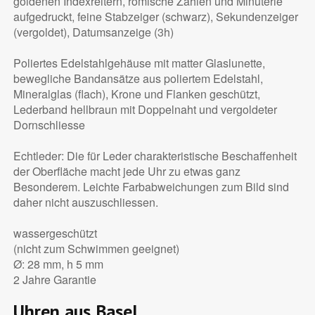
goldenen Indexreitern, römische Zahlen und Minuterie
aufgedruckt, feine Stabzeiger (schwarz), Sekundenzeiger
(vergoldet), Datumsanzeige (3h)
Poliertes Edelstahlgehäuse mit matter Glaslunette,
bewegliche Bandansätze aus poliertem Edelstahl,
Mineralglas (flach), Krone und Flanken geschützt,
Lederband hellbraun mit Doppelnaht und vergoldeter
Dornschliesse
Echtleder: Die für Leder charakteristische Beschaffenheit
der Oberfläche macht jede Uhr zu etwas ganz
Besonderem. Leichte Farbabweichungen zum Bild sind
daher nicht auszuschliessen.
wassergeschützt
(nicht zum Schwimmen geeignet)
Ø: 28 mm, h 5 mm
2 Jahre Garantie
Uhren aus Basel