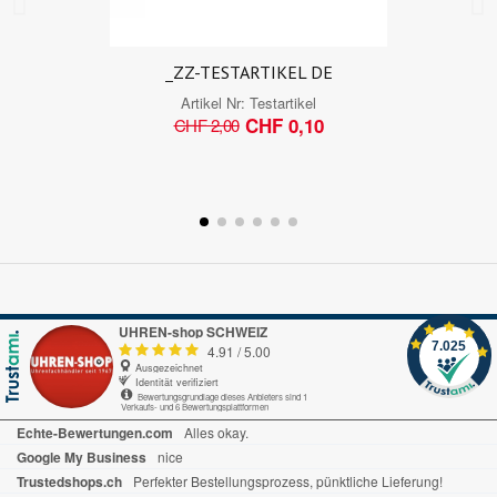
_ZZ-TESTARTIKEL DE
Artikel Nr:
Testartikel
CHF 0,10
CHF 2,00
UHREN-shop SCHWEIZ
7.025
4.91
/
5.00
Ausgezeichnet
Identität verifiziert
Bewertungsgrundlage dieses Anbieters sind 1
Verkaufs- und 6 Bewertungsplattformen
Echte-Bewertungen.com
Alles okay.
Google My Business
nice
Trustedshops.ch
Perfekter Bestellungsprozess, pünktliche Lieferung!