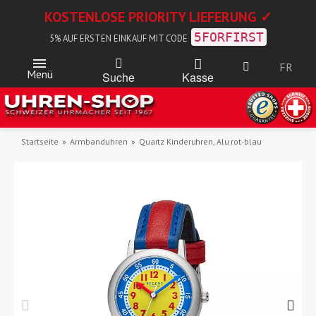
KOSTENLOSE PRIORITY LIEFERUNG ✓
5FORFIRST
5% AUF ERSTEN EINKAUF MIT CODE
FR
Menü
Kasse
Suche
Startseite
Armbanduhren
Quartz Kinderuhren, Alu rot-blau