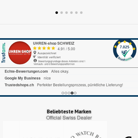
UHREN-shop SCHWEIZ
7.025
4.91
/
5.00
Ausgezeichnet
Identität verifiziert
Bewertungsgrundlage dieses Anbieters sind 1
Verkaufs- und 6 Bewertungsplattformen
Echte-Bewertungen.com
Alles okay.
Google My Business
nice
Trustedshops.ch
Perfekter Bestellungsprozess, pünktliche Lieferung!
Beliebteste Marken
Official Swiss Dealer