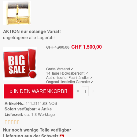
AKTION nur solange Vorrat!
ungetragene alte Lageruhr
CHF 1.500,00
CHF 1.900,00
Bruttopreis
Gratis Versand ✓
14 Tage Rückgaberecht ✓
Authorisierter Fachhändler
✓
Original Hersteller Garantie
✓
» IN DEN WARENKORB
Artikel-Nr.
111.2111.68 NOS
Sofort verfügbar
4 Artikel
Lieferzeit
ca. 1-3 Werktage





Nur noch wenige Teile verfügbar
Lieferung aus der Schweiz