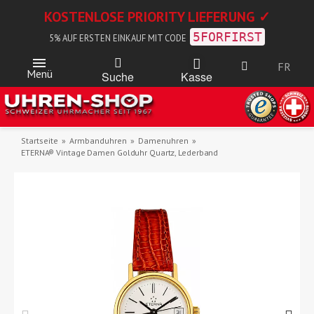
KOSTENLOSE PRIORITY LIEFERUNG ✓
5FORFIRST
5% AUF ERSTEN EINKAUF MIT CODE
FR
Menü
Kasse
Suche
Startseite
Armbanduhren
Damenuhren
ETERNA® Vintage Damen Golduhr Quartz, Lederband