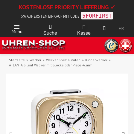
KOSTENLOSE PRIORITY LIEFERUNG ✓
5FORFIRST
5% AUF ERSTEN EINKAUF MIT CODE
FR
Menü
Kasse
Suche
Startseite
Wecker
Wecker Spezialitäten
Kinderwecker
ATLANTA Silent Wecker mit Glocke oder Pieps-Alarm