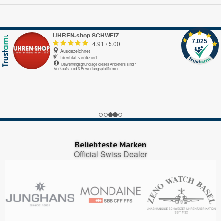
UHREN-shop SCHWEIZ
7.025
4.91
/
5.00
Ausgezeichnet
Identität verifiziert
Bewertungsgrundlage dieses Anbieters sind 1
Verkaufs- und 6 Bewertungsplattformen
Echte-Bewertungen.com
Alles okay.
Google My Business
nice
Trustedshops.ch
Perfekter Bestellungsprozess, pünktliche Lieferung!
Beliebteste Marken
Official Swiss Dealer