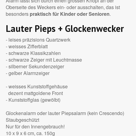
Alarm lässt sich durch einen grossen Knopf an der
Oberseite des Weckers ein- oder ausschalten, das ist
besonders
praktisch für Kinder oder Senioren
.
Lauter Pieps + Glockenwecker
- leises präzisions Quartzwerk
- weisses Zifferblatt
- schwarze Klassikzahlen
- schwarze Zeiger mit Leuchtmasse
- silberner Sekundenzeiger
- gelber Alarmzeiger
- weisses Kunststoffgehäuse
dezent mattgoldene Front
- Kunststoffglas (gewölbt)
Glockenalarm oder lauter Piepsalarm (kein Crescendo)
Staubgeschützt
Nur für den Innengebrauch!
10 x 9 x 6 cm, ca. 150g