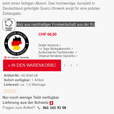
setzt einen farbigen Akzent. Das hochwertige, komplett in
Deutschland gefertigte Quarz-Uhrwerk sorgt für eine präzise
Zeitangabe.
Holz aus nachhaltiger Forstwirtschaft aus der EU
Bruttopreis
CHF 66,00
Gratis Versand ✓
14 Tage Rückgaberecht ✓
Authorisierter Fachhändler
✓
Original Hersteller Garantie
✓
» IN DEN WARENKORB
Artikel-Nr.
60.3046.08
Sofort verfügbar
1 Artikel
Lieferzeit
ca. 1-3 Werktage





Nur noch wenige Teile verfügbar
Lieferung aus der Schweiz
Fragen zum Artikel?
📞
061 263 92 08