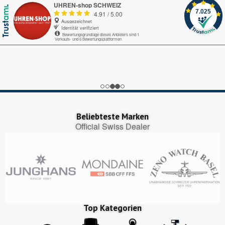
UHREN-shop SCHWEIZ
7.025
4.91
/
5.00
Ausgezeichnet
Identität verifiziert
Bewertungsgrundlage dieses Anbieters sind 1
Verkaufs- und 6 Bewertungsplattformen
Echte-Bewertungen.com
Alles okay.
Google My Business
nice
Trustedshops.ch
Perfekter Bestellungsprozess, pünktliche Lieferung!
Beliebteste Marken
Official Swiss Dealer
Top Kategorien