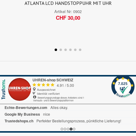
ATLANTA LCD HANDSTOPPUHR MIT UHR
Artikel Nr:
0902
CHF 30,00
UHREN-shop SCHWEIZ
7.025
4.91
/
5.00
Ausgezeichnet
Identität verifiziert
Bewertungsgrundlage dieses Anbieters sind 1
Verkaufs- und 6 Bewertungsplattformen
Echte-Bewertungen.com
Alles okay.
Google My Business
nice
Trustedshops.ch
Perfekter Bestellungsprozess, pünktliche Lieferung!