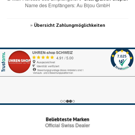
Name des Empfängers: Au Bijou GmbH
»
Übersicht Zahlungmöglichkeiten
UHREN-shop SCHWEIZ
7.025
4.91
/
5.00
Ausgezeichnet
Identität verifiziert
Bewertungsgrundlage dieses Anbieters sind 1
Verkaufs- und 6 Bewertungsplattformen
Echte-Bewertungen.com
Alles okay.
Google My Business
nice
Trustedshops.ch
Perfekter Bestellungsprozess, pünktliche Lieferung!
Beliebteste Marken
Official Swiss Dealer