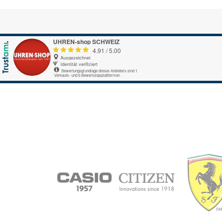
UHREN-shop SCHWEIZ
4.91
/
5.00
Ausgezeichnet
Identität verifiziert
Bewertungsgrundlage dieses Anbieters sind 1
Verkaufs- und 6 Bewertungsplattformen