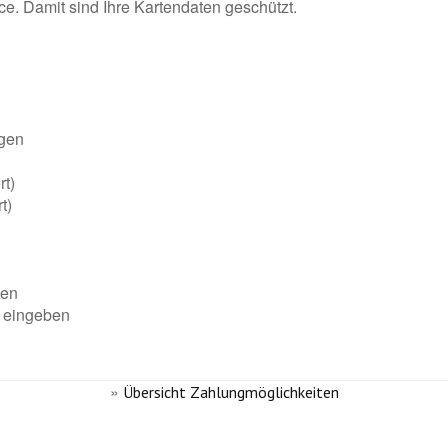
e. Damit sind Ihre Kartendaten geschützt.
egen
rt)
t)
len
n eingeben
»
Übersicht Zahlungmöglichkeiten