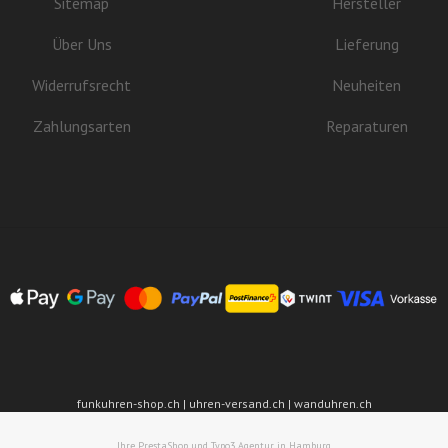
Sitemap
Hersteller
Über Uns
Lieferung
Widerrufsrecht
Neuheiten
Zahlungsarten
Reparaturen
funkuhren-shop.ch | uhren-versand.ch | wanduhren.ch
Ihre PrestaShop und Typo3 Agentur in Hamburg