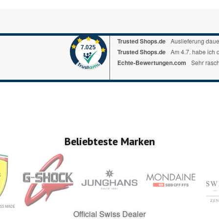
Echte-Bewertungen.com
Alles okay
7.025
Google My Business
nice
Trustedshops.ch
Perfekter Bestellu
Beliebteste Marken
Official Swiss Dealer