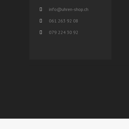
info@uhren-shop.ch
061 263 92 08
079 224 30 92