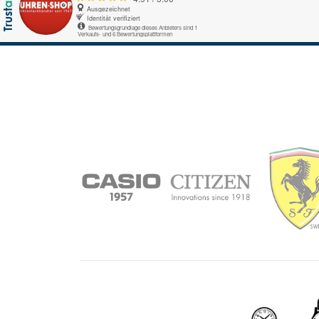
Ausgezeichnet
Identität verifiziert
Bewertungsgrundlage dieses Anbieters sind 1
Verkaufs- und 6 Bewertungsplattformen