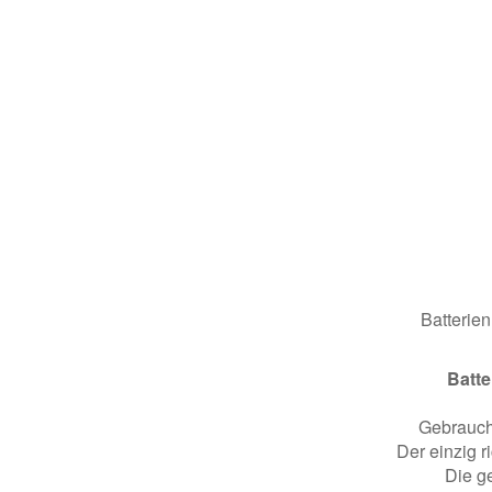
Batterien
Batte
Gebraucht
Der einzig r
Die g