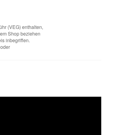
ühr (VEG) enthalten,
serem Shop beziehen
is inbegriffen.
 oder