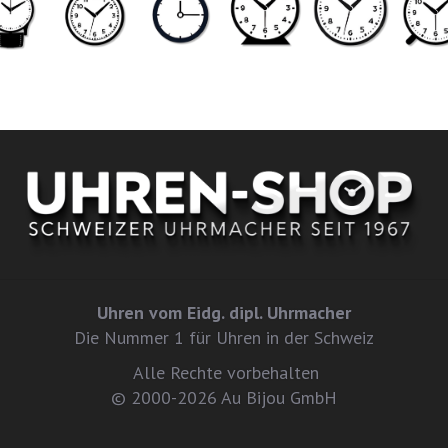
Uhren vom Eidg. dipl. Uhrmacher
Die Nummer 1 für Uhren in der Schweiz
Alle Rechte vorbehalten
© 2000-2026 Au Bijou GmbH