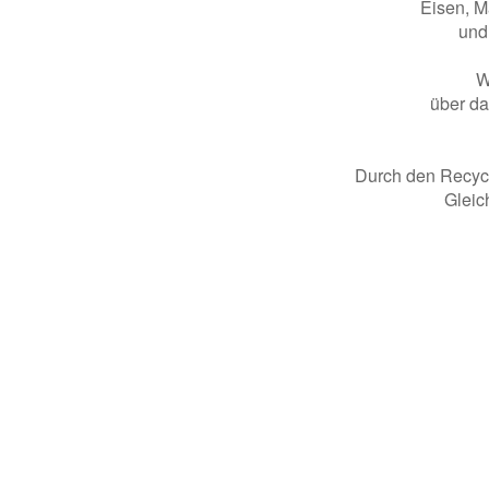
Eisen, M
und
W
über da
Durch den Recyc
Gleic