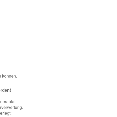
en können.
erden!
derabfall.
erverwertung.
rlegt: