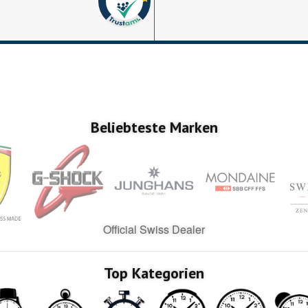
Google My Business
nice
Trustedshops.ch
Perfekter Bestellu
Beliebteste Marken
Official Swiss Dealer
Top Kategorien