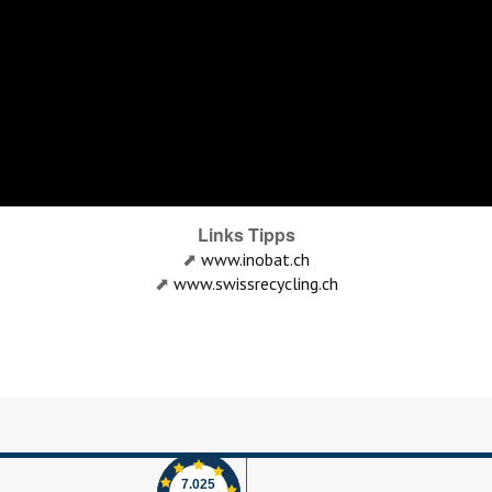
Links Tipps
⬈
www.inobat.ch
⬈
www.swissrecycling.ch
Echte-Bewertungen.com
Alles okay
7.025