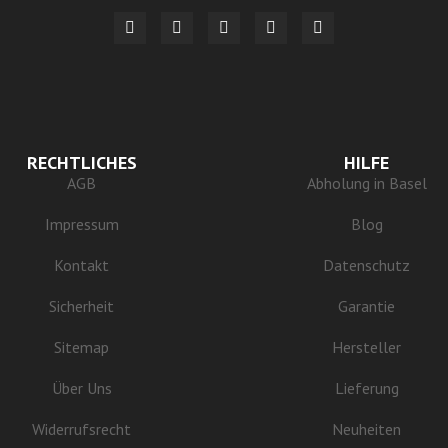
RECHTLICHES
HILFE
AGB
Abholung in Basel
Impressum
Blog
Kontakt
Datenschutz
Sicherheit
Garantie
Sitemap
Hersteller
Über Uns
Lieferung
Widerrufsrecht
Neuheiten