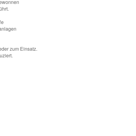
kgewonnen
hrt.
fe
sanlagen
der zum Einsatz.
ziert.