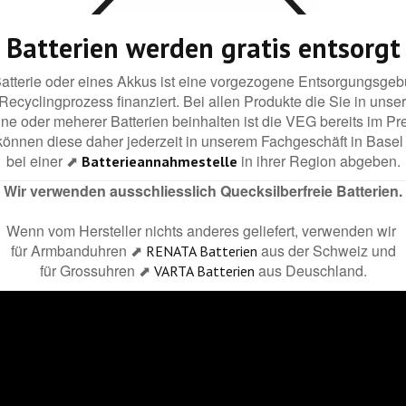
Batterien werden gratis entsorgt
Batterie oder eines Akkus ist eine vorgezogene Entsorgungsgeb
ecyclingprozess finanziert. Bei allen Produkte die Sie in un
ne oder meherer Batterien beinhalten ist die VEG bereits im Pre
können diese daher jederzeit in unserem Fachgeschäft in Basel
bei einer ⬈
in ihrer Region abgeben.
Batterieannahmestelle
Wir verwenden ausschliesslich Quecksilberfreie Batterien.
Wenn vom Hersteller nichts anderes geliefert, verwenden wir
für Armbanduhren ⬈
aus der Schweiz und
RENATA Batterien
für Grossuhren ⬈
aus Deuschland.
VARTA Batterien