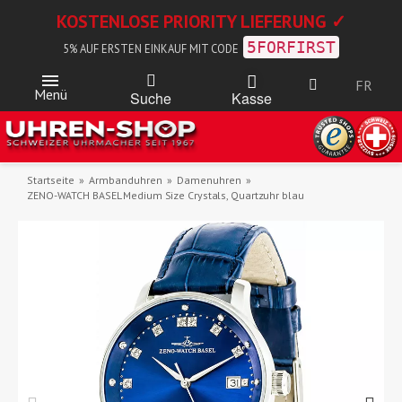
KOSTENLOSE PRIORITY LIEFERUNG ✓
5FORFIRST
5% AUF ERSTEN EINKAUF MIT CODE
FR
Menü
Kasse
Suche
Startseite
Armbanduhren
Damenuhren
ZENO-WATCH BASEL Medium Size Crystals, Quartzuhr blau