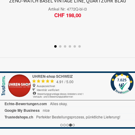
ZENO-WATCH BASEL VINTAGE LINE, QUARTZUHR BLAU
Artikel Nr:
4772Q-bl-i3
CHF 198,00
UHREN-shop SCHWEIZ
7.025
4.91
/
5.00
Ausgezeichnet
Identität verifiziert
Bewertungsgrundlage dieses Anbieters sind 1
Verkaufs- und 6 Bewertungsplattformen
Echte-Bewertungen.com
Alles okay.
Google My Business
nice
Trustedshops.ch
Perfekter Bestellungsprozess, pünktliche Lieferung!