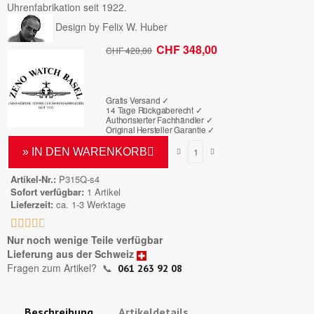
Uhrenfabrikation seit 1922.
Design by Felix W. Huber
CHF 348,00
CHF 420,00
Bruttopreis
Gratis Versand ✓
14 Tage Rückgaberecht ✓
Authorisierter Fachhändler
✓
Original Hersteller Garantie
✓
» IN DEN WARENKORB
Artikel-Nr.
P315Q-s4
Sofort verfügbar
1 Artikel
Lieferzeit
ca. 1-3 Werktage





Nur noch wenige Teile verfügbar
Lieferung aus der Schweiz
Fragen zum Artikel?
📞
061 263 92 08
Beschreibung
Artikeldetails