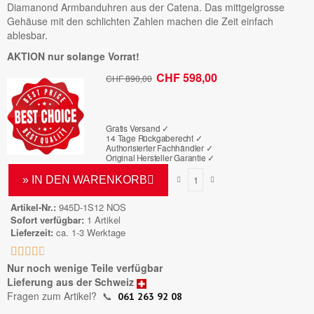
Diamanond Armbanduhren aus der Catena. Das mittgelgrosse
Gehäuse mit den schlichten Zahlen machen die Zeit einfach
ablesbar.
AKTION nur solange Vorrat!
CHF 598,00
CHF 890,00
Bruttopreis
Gratis Versand ✓
14 Tage Rückgaberecht ✓
Authorisierter Fachhändler
✓
Original Hersteller Garantie
✓
» IN DEN WARENKORB
Artikel-Nr.
945D-1S12 NOS
Sofort verfügbar
1 Artikel
Lieferzeit
ca. 1-3 Werktage





Nur noch wenige Teile verfügbar
Lieferung aus der Schweiz
Fragen zum Artikel?
📞
061 263 92 08