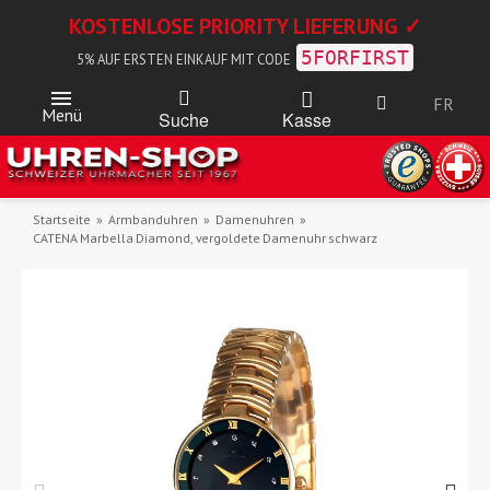
KOSTENLOSE PRIORITY LIEFERUNG ✓
5FORFIRST
5% AUF ERSTEN EINKAUF MIT CODE
FR
Menü
Kasse
Suche
Startseite
Armbanduhren
Damenuhren
CATENA Marbella Diamond, vergoldete Damenuhr schwarz