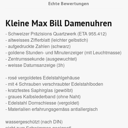
Echte Bewertungen
Kleine Max Bill Damenuhren
- Schweizer Präzisions Quartzwerk (ETA 955.412)
- altweisses Zifferblatt (leichter gelbstich)
- aufgedruckte Zahlen (schwarz)
- goldene Stunden- und Minutenzeiger (mit Leuchtmasse)
- Zentrumssekunde (ausgewuchtet)
- weisse Datumsanzeige (3h)
- rosé vergoldetes Edelstahlgehäuse
- mit 4 Schrauben verschraubter Edelstahlboden
- kratzfestes Saphirglas (gewölbt)
- graues Kalbslederband (ohne Naht)
- Edelstahl Dornschiesse (vergoldet)
- Materialien erfahrungsgemäss antiallergisch
wassergeschützt (nach DIN)
nicht zum Schwimmen geeignet!