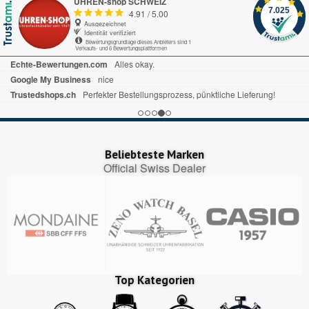
UHREN-shop SCHWEIZ
7.025
4.91
/
5.00
Ausgezeichnet
Identität verifiziert
Bewertungsgrundlage dieses Anbieters sind 1
Verkaufs- und 6 Bewertungsplattformen
Echte-Bewertungen.com
Alles okay.
Google My Business
nice
Trustedshops.ch
Perfekter Bestellungsprozess, pünktliche Lieferung!
Beliebteste Marken
Official Swiss Dealer
Top Kategorien