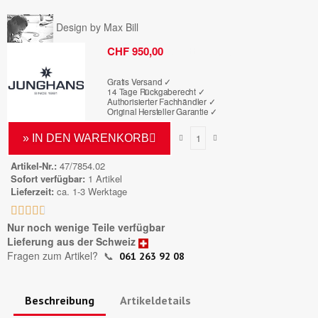
Design by Max Bill
Bruttopreis
CHF 950,00
Gratis Versand ✓
14 Tage Rückgaberecht ✓
Authorisierter Fachhändler
✓
Original Hersteller Garantie
✓
» IN DEN WARENKORB
Artikel-Nr.
47/7854.02
Sofort verfügbar
1 Artikel
Lieferzeit
ca. 1-3 Werktage





Nur noch wenige Teile verfügbar
Lieferung aus der Schweiz
Fragen zum Artikel?
📞
061 263 92 08
Beschreibung
Artikeldetails