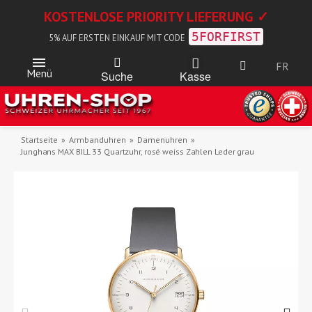
KOSTENLOSE PRIORITY LIEFERUNG ✓
5FORFIRST
5% AUF ERSTEN EINKAUF MIT CODE
FR
Menü
Kasse
Suche
Startseite
Armbanduhren
Damenuhren
Junghans MAX BILL 33 Quartzuhr, rosé weiss Zahlen Leder grau