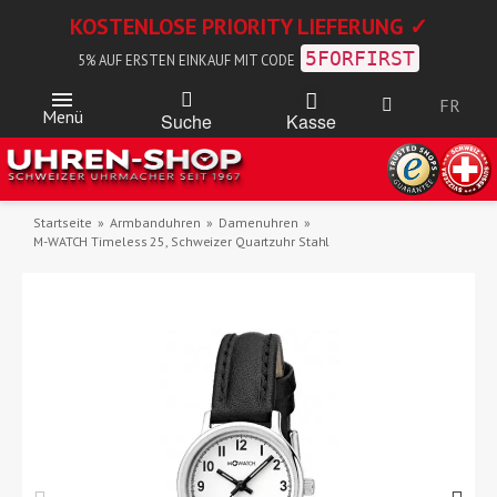
KOSTENLOSE PRIORITY LIEFERUNG ✓
5FORFIRST
5% AUF ERSTEN EINKAUF MIT CODE
FR
Menü
Kasse
Suche
Startseite
Armbanduhren
Damenuhren
M-WATCH Timeless 25, Schweizer Quartzuhr Stahl