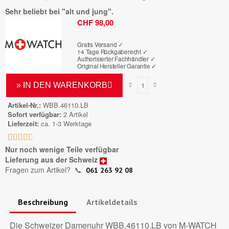
Sehr beliebt bei "alt und jung".
Bruttopreis
CHF 98,00
Gratis Versand ✓
14 Tage Rückgaberecht ✓
Authorisierter Fachhändler
✓
Original Hersteller Garantie
✓
» IN DEN WARENKORB
Artikel-Nr.
WBB.46110.LB
Sofort verfügbar
2 Artikel
Lieferzeit
ca. 1-3 Werktage





Nur noch wenige Teile verfügbar
Lieferung aus der Schweiz
Fragen zum Artikel?
📞
061 263 92 08
Beschreibung
Artikeldetails
Die Schweizer Damenuhr WBB.46110.LB von M-WATCH