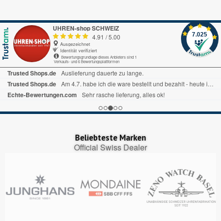
UHREN-shop SCHWEIZ
7.025
4.91
/
5.00
Ausgezeichnet
Identität verifiziert
Bewertungsgrundlage dieses Anbieters sind 1
Verkaufs- und 6 Bewertungsplattformen
Echte-Bewertungen.com
Alles okay.
Google My Business
nice
Trustedshops.ch
Perfekter Bestellungsprozess, pünktliche Lieferung!
Beliebteste Marken
Official Swiss Dealer