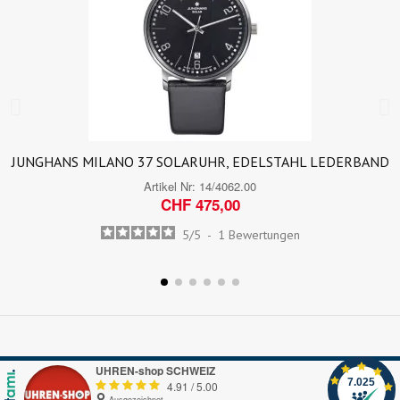
JUNGHANS MILANO 37 SOLARUHR, EDELSTAHL LEDERBAND
Artikel Nr:
14/4062.00
CHF 475,00
5
/
5
-
1
Bewertungen
UHREN-shop SCHWEIZ
7.025
4.91
/
5.00
Ausgezeichnet