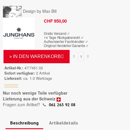
Design by Max Bill
Bruttopreis
CHF 950,00
Gratis Versand ✓
14 Tage Rückgaberecht ✓
Authorisierter Fachhändler
✓
Original Hersteller Garantie
✓
» IN DEN WARENKORB
Artikel-Nr.
47/7451.02
Sofort verfügbar
2 Artikel
Lieferzeit
ca. 1-3 Werktage





Nur noch wenige Teile verfügbar
Lieferung aus der Schweiz
Fragen zum Artikel?
📞
061 263 92 08
Beschreibung
Artikeldetails