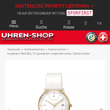
KOSTENLOSE PRIORITY LIEFERUNG ✓
5FORFIRST
5% AUF ERSTEN EINKAUF MIT CODE
FR
Menü
Kasse
Suche
Startseite
Armbanduhren
Damenuhren
Junghans MAX BILL 33 Quartzuhr, vergoldet weiss Zahlen Leder