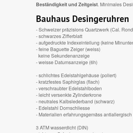
Beständigkeit und Zeitgeist
. Minimales Desi
Bauhaus Desingeruhren
- Schweizer präzisions Quartzwerk (Cal. Ron
- schwarzes Zifferblatt
- aufgedruckte Indexeinteilung (keine Minunte
- feine Baguette Zeiger (weiss)
keine Sekundenanzeige
- weisse Datumsanzeige (6h)
- schlichtes Edelstahlgehäuse (poliert)
- kratzfestes Saphirglas (flach)
- verschraubter Edelstahlboden
- leicht versenkte Zylinderkrone
- neutrales Kalbslederband (schwarz)
- Edelstahl Dornschliesse
- Materialien erfahrungsgemäss antiallergisch
3 ATM wasserdicht (DIN)