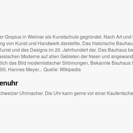
r Gropius in Weimar als Kunstschule gegründet. Nach Art und 
on Kunst und Handwerk darstellte. Das historische Bauhaus st
r Kunst und des Designs im 20. Jahrhundert dar. Das Bauhaus be
lassischen Moderne auf allen Gebieten der freien und angewan
lich das Bild modernistischer Strömungen, Bekannte Bauhaus S
Bill, Hannes Meyer... Quelle: Wikipedia
menuhr
weizer Uhrmacher. Die Uhr kann gerne vor einer Kaufentscheid