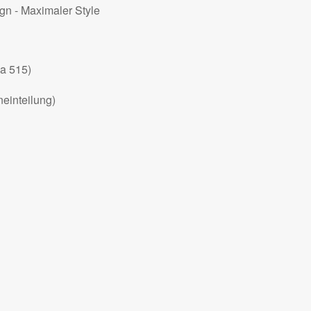
gn - Maximaler Style
da 515)
neinteilung)