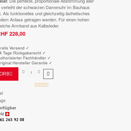
eist
: Die perfekte, proportionale Abstimmung aller
 verleiht der schwarzen Damenuhr im Bauhaus
 Als funktionelles und gleichzeitig ästhetisches
edem Anlass getragen werden. Für einen hohen
weiche Armband aus Kalbsleder.
HF 228,00
Bruttopreis
ratis Versand ✓
4 Tage Rückgaberecht ✓
uthorisierter Fachhändler
✓
riginal Hersteller Garantie
✓
KORB





el
age
erfügbar
iz
61 263 92 08