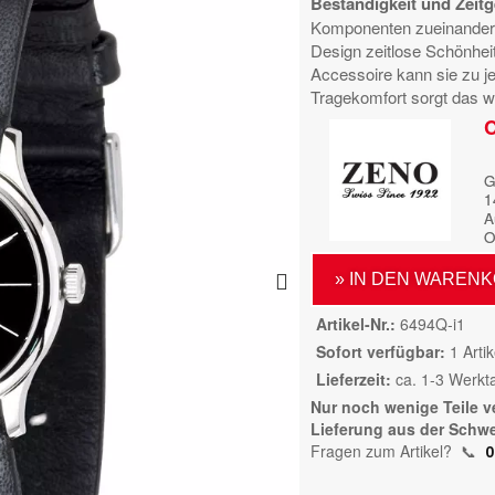
Beständigkeit und Zeitg
Komponenten zueinander
Design zeitlose Schönheit.
Accessoire kann sie zu j
Tragekomfort sorgt das 
C
G
1
A
O
» IN DEN WAREN
Artikel-Nr.
6494Q-i1
Sofort verfügbar
1 Artik
Lieferzeit
ca. 1-3 Werkt
Nur noch wenige Teile v
Lieferung aus der Schwe
Fragen zum Artikel?
📞
0