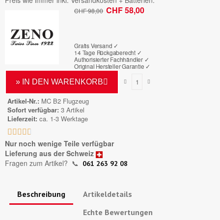
Preis wie immer inkl. Versandkosten + Batterien.
CHF 58,00
CHF 98,00
Bruttopreis
Gratis Versand ✓
14 Tage Rückgaberecht ✓
Authorisierter Fachhändler
✓
Original Hersteller Garantie
✓
» IN DEN WARENKORB
Artikel-Nr.
MC B2 Flugzeug
Sofort verfügbar
3 Artikel
Lieferzeit
ca. 1-3 Werktage





Nur noch wenige Teile verfügbar
Lieferung aus der Schweiz
Fragen zum Artikel?
📞
061 263 92 08
Beschreibung
Artikeldetails
Echte Bewertungen