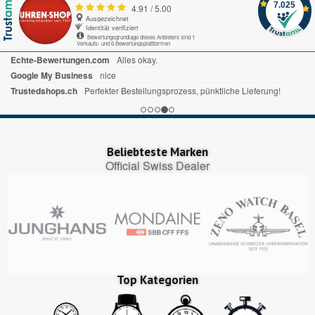
7.025
4.91
/
5.00
Ausgezeichnet
Identität verifiziert
Bewertungsgrundlage dieses Anbieters sind 1
Verkaufs- und 6 Bewertungsplattformen
Echte-Bewertungen.com
Alles okay.
Google My Business
nice
Trustedshops.ch
Perfekter Bestellungsprozess, pünktliche Lieferung!
Beliebteste Marken
Official Swiss Dealer
Top Kategorien