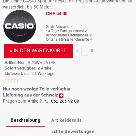
Die kleine CASIO Sportuhr besitzt ein Präzisions-Quarzwerk und ist
wasserdicht bis 50 Meter.
Bruttopreis
CHF 54,00
Gratis Versand ✓
14 Tage Rückgaberecht ✓
Authorisierter Fachhändler
✓
Original Hersteller Garantie
✓
» IN DEN WARENKORB
Artikel-Nr.
LA-20WH-4A1EF
Sofort verfügbar
2 Artikel
Lieferzeit
ca. 1-3 Werktage





Nur noch wenige Teile verfügbar
Lieferung aus der Schweiz
Fragen zum Artikel?
📞
061 263 92 08
Beschreibung
Artikeldetails
Echte Bewertungen