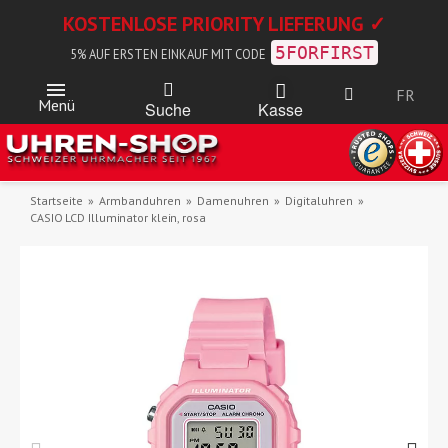
KOSTENLOSE PRIORITY LIEFERUNG ✓
5FORFIRST
5% AUF ERSTEN EINKAUF MIT CODE
FR
Menü
Kasse
Suche
Startseite
Armbanduhren
Damenuhren
Digitaluhren
CASIO LCD Illuminator klein, rosa