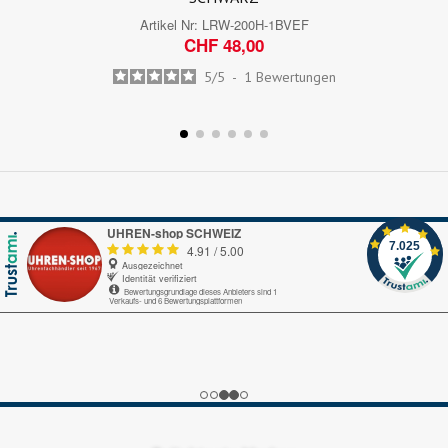
Artikel Nr:
LRW-200H-1BVEF
CHF 48,00
5
/
5
-
1
Bewertungen
UHREN-shop SCHWEIZ
7.025
4.91
/
5.00
Ausgezeichnet
Identität verifiziert
Bewertungsgrundlage dieses Anbieters sind 1
Verkaufs- und 6 Bewertungsplattformen
Echte-Bewertungen.com
Alles okay.
Google My Business
nice
Trustedshops.ch
Perfekter Bestellungsprozess, pünktliche Lieferung!