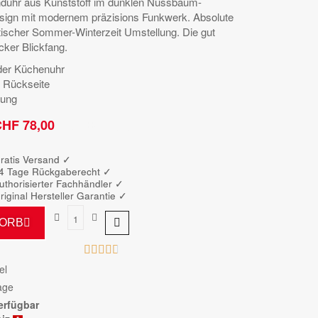
duhr aus Kunststoff im dunklen Nussbaum-
esign mit modernem präzisions Funkwerk. Absolute
tischer Sommer-Winterzeit Umstellung. Die gut
cker Blickfang.
der Küchenuhr
r Rückseite
kung
HF 78,00
Bruttopreis
ratis Versand ✓
4 Tage Rückgaberecht ✓
uthorisierter Fachhändler
✓
riginal Hersteller Garantie
✓
KORB





el
age
erfügbar