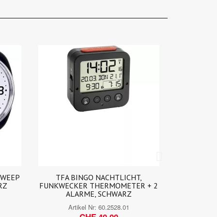
,
TFA BINGO NACHTLICHT,
ATLANTA G
R + 2
FUNKWECKER THERMOMETER + 2
SILEN
ALARME, WEISS
Ar
Artikel Nr:
60.2528.02
CHF 40,00