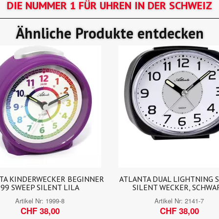
DIE NUMMER 1 FÜR UHREN IN DER SCHWEIZ
Ähnliche Produkte entdecken
NTA DUAL LIGHTNING SWEEP
TFA BINGO NACHTLICHT
ILENT WECKER, SCHWARZ
FUNKWECKER THERMOMETE
ALARME, SCHWARZ
Artikel Nr:
2141-7
Artikel Nr:
60.2528.01
CHF 38,00
CHF 40,00