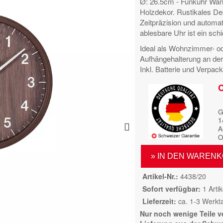
Ø: 26.5cm - Funkuhr Wan
Holzdekor. Rustikales D
Zeitpräzision und automa
ablesbare Uhr ist ein schi
Ideal als Wohnzimmer- o
Aufhängehalterung an de
Inkl. Batterie und Verpac
C
G
1
A
O
» IN DEN WAREN
Artikel-Nr.
4438/20
Sofort verfügbar
1 Artik
Lieferzeit
ca. 1-3 Werkt
Nur noch wenige Teile v