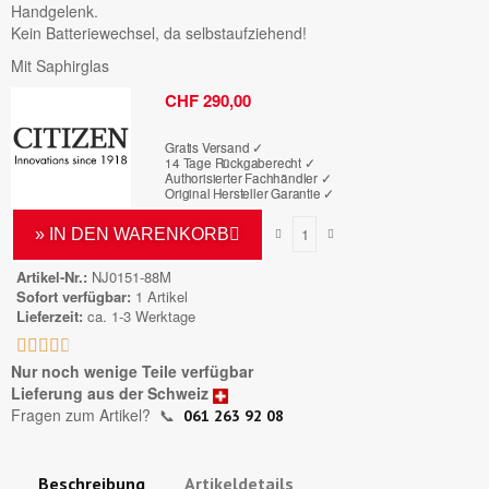
Handgelenk.
Kein Batteriewechsel, da selbstaufziehend!
Mit Saphirglas
Bruttopreis
CHF 290,00
Gratis Versand ✓
14 Tage Rückgaberecht ✓
Authorisierter Fachhändler
✓
Original Hersteller Garantie
✓
» IN DEN WARENKORB
Artikel-Nr.
NJ0151-88M
Sofort verfügbar
1 Artikel
Lieferzeit
ca. 1-3 Werktage





Nur noch wenige Teile verfügbar
Lieferung aus der Schweiz
Fragen zum Artikel?
📞
061 263 92 08
Beschreibung
Artikeldetails