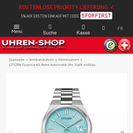
KOSTENLOSE PRIORITY LIEFERUNG ✓
5FORFIRST
5% AUF ERSTEN EINKAUF MIT CODE
FR
Menü
Kasse
Suche
Startseite
Armbanduhren
Herrenuhren
CITIZEN Tsuyosa 40, Retro Automatik Uhr, Stahl eisblau