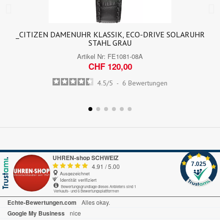
_CITIZEN DAMENUHR KLASSIK, ECO-DRIVE SOLARUHR
STAHL GRAU
Artikel Nr:
FE1081-08A
CHF 120,00
4.5
/
5
-
6
Bewertungen
UHREN-shop SCHWEIZ
7.025
4.91
/
5.00
Ausgezeichnet
Identität verifiziert
Bewertungsgrundlage dieses Anbieters sind 1
Verkaufs- und 6 Bewertungsplattformen
Echte-Bewertungen.com
Alles okay.
Google My Business
nice