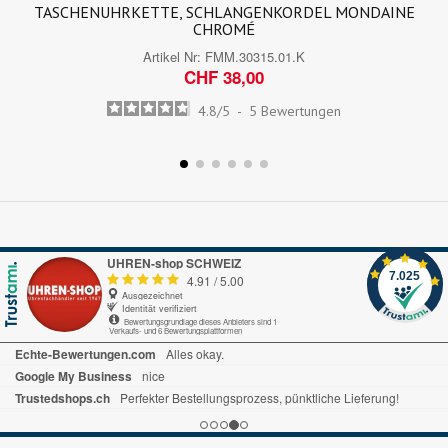
TASCHENUHRKETTE, SCHLANGENKORDEL MONDAINE
CHROMÉ
Artikel Nr:
FMM.30315.01.K
CHF 38,00
4.8
/
5
-
5
Bewertungen
UHREN-shop SCHWEIZ
7.025
4.91
/
5.00
Ausgezeichnet
Identität verifiziert
Bewertungsgrundlage dieses Anbieters sind 1
Verkaufs- und 6 Bewertungsplattformen
Echte-Bewertungen.com
Alles okay.
Google My Business
nice
Trustedshops.ch
Perfekter Bestellungsprozess, pünktliche Lieferung!