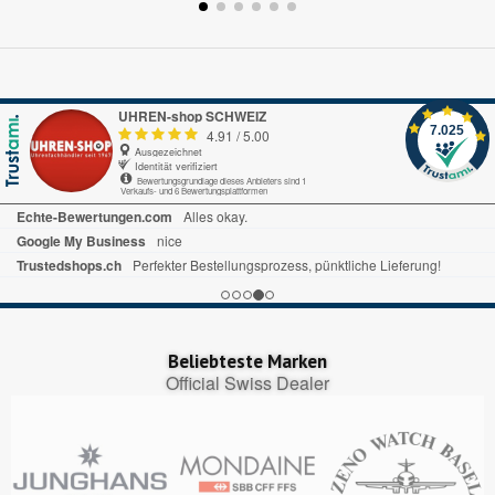
UHREN-shop SCHWEIZ
7.025
4.91
/
5.00
Ausgezeichnet
Identität verifiziert
Bewertungsgrundlage dieses Anbieters sind 1
Verkaufs- und 6 Bewertungsplattformen
Echte-Bewertungen.com
Alles okay.
Google My Business
nice
Trustedshops.ch
Perfekter Bestellungsprozess, pünktliche Lieferung!
Beliebteste Marken
Official Swiss Dealer