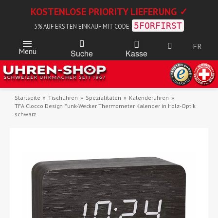
KOSTENLOSE PRIORITY LIEFERUNG ✓
5FORFIRST
5% AUF ERSTEN EINKAUF MIT CODE
FR
Menü
Kasse
Suche
Startseite
Tischuhren
Spezialitäten
Kalenderuhren
TFA Clocco Design Funk-Wecker Thermometer Kalender in Holz-Optik
schwarz