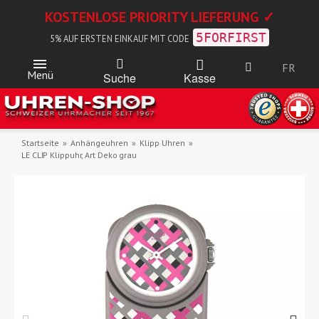
KOSTENLOSE PRIORITY LIEFERUNG ✓
5FORFIRST
5% AUF ERSTEN EINKAUF MIT CODE
FR
Menü
Kasse
Suche
Startseite
Anhängeuhren
Klipp Uhren
LE CLIP Klippuhr, Art Deko grau