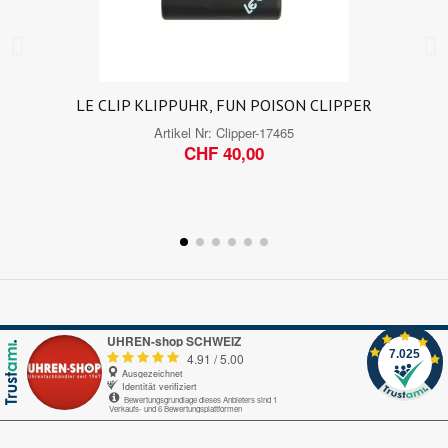
LE CLIP KLIPPUHR, FUN POISON CLIPPER
Artikel Nr:
Clipper-17465
CHF 40,00
UHREN-shop SCHWEIZ
7.025
4.91
/
5.00
Ausgezeichnet
Identität verifiziert
Bewertungsgrundlage dieses Anbieters sind 1
Verkaufs- und 6 Bewertungsplattformen
Echte-Bewertungen.com
Alles okay.