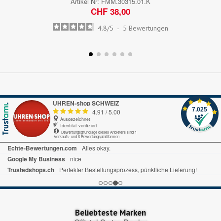
Artikel Nr:
FMM.30315.01.K
CHF 38,00
4.8
/
5
-
5
Bewertungen
UHREN-shop SCHWEIZ
7.025
4.91
/
5.00
Ausgezeichnet
Identität verifiziert
Bewertungsgrundlage dieses Anbieters sind 1
Verkaufs- und 6 Bewertungsplattformen
Echte-Bewertungen.com
Alles okay.
Google My Business
nice
Trustedshops.ch
Perfekter Bestellungsprozess, pünktliche Lieferung!
Beliebteste Marken