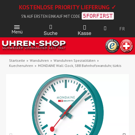
KOSTENLOSE PRIORITY LIEFERUNG ✓
5FORFIRST
5% AUF ERSTEN EINKAUF MIT CODE
FR
Menü
Kasse
Suche
Startseite
Wanduhren
Wanduhren Spezialitäten
Kuechenuhren
MONDAINE Wall Clock, SBB Bahnhofswanduhr, türkis