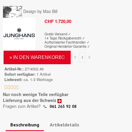
Design by Max Bill
Bruttopreis
CHF 1.720,00
Gratis Versand ✓
14 Tage Rückgaberecht ✓
Authorisierter Fachhändler
✓
Original Hersteller Garantie
✓
» IN DEN WARENKORB
Artikel-Nr.
27/4002.46
Sofort verfügbar
1 Artikel
Lieferzeit
ca. 1-3 Werktage





Nur noch wenige Teile verfügbar
Lieferung aus der Schweiz
Fragen zum Artikel?
📞
061 263 92 08
Beschreibung
Artikeldetails