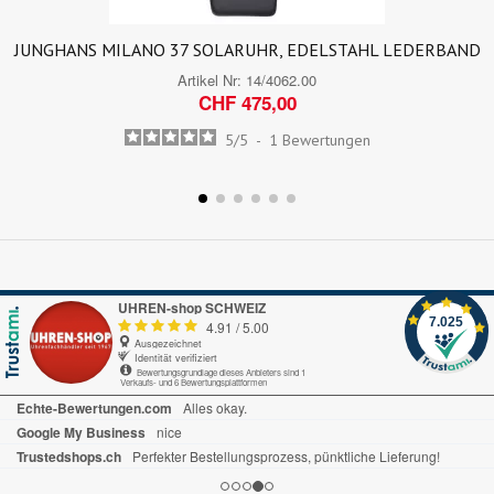
JUNGHANS MILANO 37 SOLARUHR, EDELSTAHL LEDERBAND
Artikel Nr:
14/4062.00
CHF 475,00
5
/
5
-
1
Bewertungen
UHREN-shop SCHWEIZ
7.025
4.91
/
5.00
Ausgezeichnet
Identität verifiziert
Bewertungsgrundlage dieses Anbieters sind 1
Verkaufs- und 6 Bewertungsplattformen
Echte-Bewertungen.com
Alles okay.
Google My Business
nice
Trustedshops.ch
Perfekter Bestellungsprozess, pünktliche Lieferung!