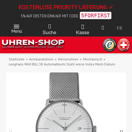
KOSTENLOSE PRIORITY LIEFERUNG ✓
5FORFIRST
5% AUF ERSTEN EINKAUF MIT CODE
FR
Menü
Kasse
Suche
Startseite
Armbanduhren
Herrenuhren
Mechanisch
Junghans MAX BILL 38 Automatikuhr, Stahl weiss Index Mesh Datum