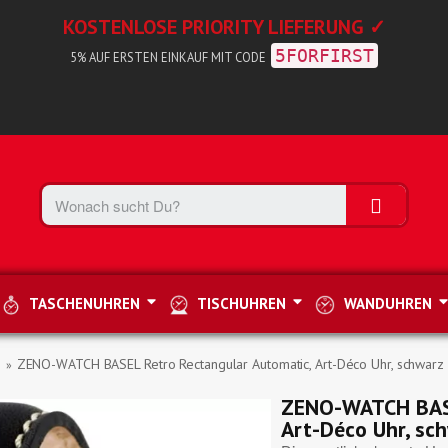
KOSTENLOSE PRIORITY LIEFERUNG ✓
5FORFIRST
5% AUF ERSTEN EINKAUF MIT CODE
TASCHENUHREN
TISCHUHREN
WANDUHREN
h
ZENO-WATCH BASEL Retro Rectangular Automatic, Art-Déco Uhr, schwarz
ZENO-WATCH BASE
Art-Déco Uhr, sc