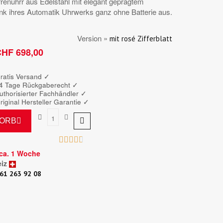
rrenuhrr aus Edelstahl mit elegant geprägtem
 ihres Automatik Uhrwerks ganz ohne Batterie aus.
Version »
mit rosé Zifferblatt
HF 698,00
Bruttopreis
ratis Versand ✓
4 Tage Rückgaberecht ✓
uthorisierter Fachhändler
✓
riginal Hersteller Garantie
✓
KORB





t ca. 1 Woche
iz
61 263 92 08