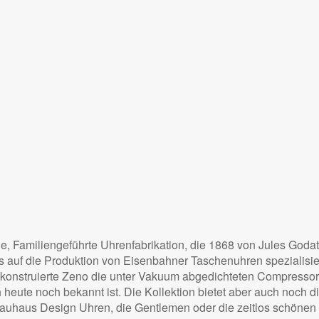
che, Familiengeführte Uhrenfabrikation, die 1868 von Jules God
uf die Produktion von Eisenbahner Taschenuhren spezialisiert
 konstruierte Zeno die unter Vakuum abgedichteten Compressor
ute noch bekannt ist. Die Kollektion bietet aber auch noch d
 Bauhaus Design Uhren, die Gentlemen oder die zeitlos schön