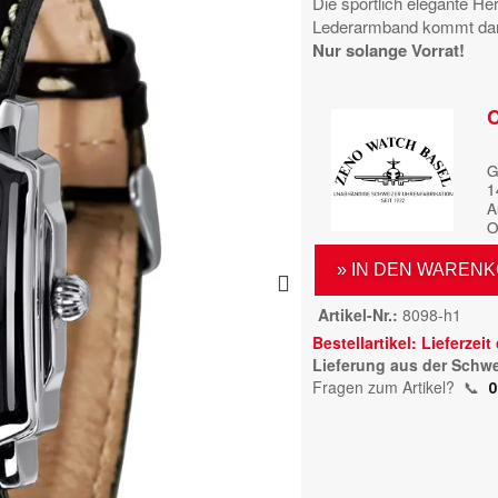
Die sportlich elegante He
Lederarmband kommt dank
Nur solange Vorrat!
C
G
1
A
O
» IN DEN WAREN
Artikel-Nr.
8098-h1
Bestellartikel: Lieferzei
Lieferung aus der Schwe
Fragen zum Artikel?
📞
0