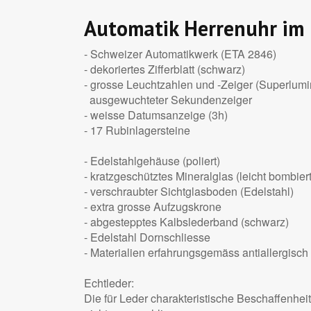
Automatik Herrenuhr im 
- Schweizer Automatikwerk (ETA 2846)
- dekoriertes Zifferblatt (schwarz)
- grosse Leuchtzahlen und -Zeiger (Superlum
ausgewuchteter Sekundenzeiger
- weisse Datumsanzeige (3h)
- 17 Rubinlagersteine
- Edelstahlgehäuse (poliert)
- kratzgeschütztes Mineralglas (leicht bombiert
- verschraubter Sichtglasboden (Edelstahl)
- extra grosse Aufzugskrone
- abgestepptes Kalbslederband (schwarz)
- Edelstahl Dornschliesse
- Materialien erfahrungsgemäss antiallergisch
Echtleder:
Die für Leder charakteristische Beschaffenh