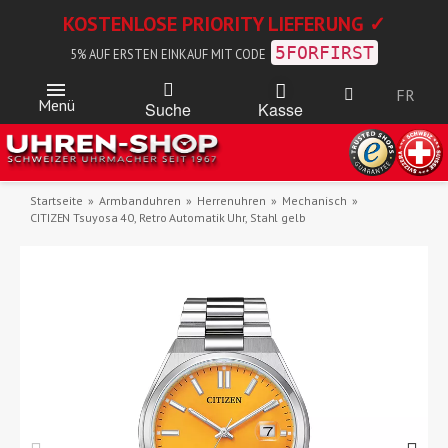
KOSTENLOSE PRIORITY LIEFERUNG ✓
5FORFIRST
5% AUF ERSTEN EINKAUF MIT CODE
FR
Menü
Kasse
Suche
Startseite
Armbanduhren
Herrenuhren
Mechanisch
CITIZEN Tsuyosa 40, Retro Automatik Uhr, Stahl gelb