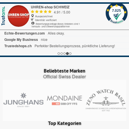
UHREN-shop SCHWEIZ
7.025
4.91
/
5.00
Ausgezeichnet
Identität verifiziert
Bewertungsgrundlage dieses Anbieters sind 1
Verkaufs- und 6 Bewertungsplattformen
Echte-Bewertungen.com
Alles okay.
Google My Business
nice
Trustedshops.ch
Perfekter Bestellungsprozess, pünktliche Lieferung!
Beliebteste Marken
Official Swiss Dealer
Top Kategorien