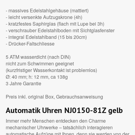
- massives Edelstahlgehäuse (mattiert)
- leicht versenkte Aufzugskrone (4h)
- kratzfestes Saphirglas (flach mit Lupe bei 3h)
- verschrauber Edelstahlboden mit Sichtglasfenster
- integral Edelstahlband (15 bis 20cm)
- Drücker-Faltschliesse
5 ATM wasserdicht (nach DIN)
nicht zum Schwimmen geeignet
(kurzfristiger Wasserkontakt ist problemlos)
Ø: 40 mm; h: 12 mm, ca 138g
3 Jahre Garantie
Preis inkl. original Box, Gebrauchsanweisung
Automatik Uhren NJ0150-81Z gelb
Immer mehr Menschen entdecken den Charme
mechanischer Uhrwerke – tatsächlich interagieren
automatische Aufzüge mit Ihnen, denn sie werden von der