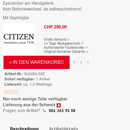
Eyecatcher am Handgelenk.
Kein Batteriewechsel, da selbstaufziehend!
Mit Saphirglas
Bruttopreis
CHF 290,00
Gratis Versand ✓
14 Tage Rückgaberecht ✓
Authorisierter Fachhändler
✓
Original Hersteller Garantie
✓
» IN DEN WARENKORB
Artikel-Nr.
NJ0200-50Z
Sofort verfügbar
1 Artikel
Lieferzeit
ca. 1-3 Werktage





Nur noch wenige Teile verfügbar
Lieferung aus der Schweiz
Fragen zum Artikel?
📞
061 263 92 08
Beschreibung
Artikeldetails