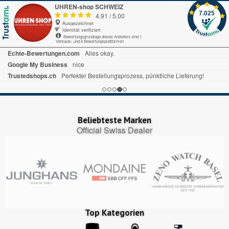
UHREN-shop SCHWEIZ
7.025
4.91
/
5.00
Ausgezeichnet
Identität verifiziert
Bewertungsgrundlage dieses Anbieters sind 1
Verkaufs- und 6 Bewertungsplattformen
Echte-Bewertungen.com
Alles okay.
Google My Business
nice
Trustedshops.ch
Perfekter Bestellungsprozess, pünktliche Lieferung!
Beliebteste Marken
Official Swiss Dealer
Top Kategorien