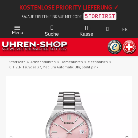
KOSTENLOSE PRIORITY LIEFERUNG ✓
5FORFIRST
5% AUF ERSTEN EINKAUF MIT CODE
FR
Menü
Kasse
Suche
Startseite
Armbanduhren
Damenuhren
Mechanisch
CITIZEN Tsuyosa 37, Medium Automatik Uhr, Stahl pink