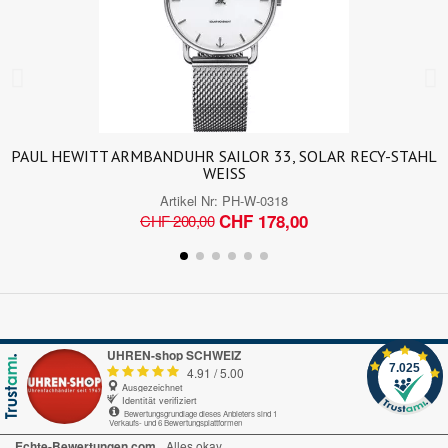
PAUL HEWITT ARMBANDUHR SAILOR 33, SOLAR RECY-STAHL
WEISS
Artikel Nr:
PH-W-0318
CHF 178,00
CHF 200,00
UHREN-shop SCHWEIZ
7.025
4.91
/
5.00
Ausgezeichnet
Identität verifiziert
Bewertungsgrundlage dieses Anbieters sind 1
Verkaufs- und 6 Bewertungsplattformen
Echte-Bewertungen.com
Alles okay.