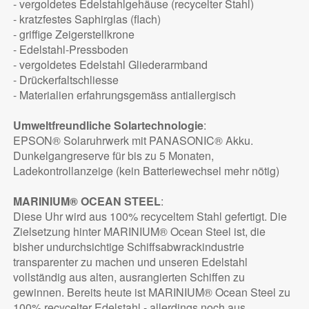
- vergoldetes Edelstahlgehäuse (recycelter Stahl)
- kratzfestes Saphirglas (flach)
- griffige Zeigerstellkrone
- Edelstahl-Pressboden
- vergoldetes Edelstahl Gliederarmband
- Drückerfaltschliesse
- Materialien erfahrungsgemäss antiallergisch
Umweltfreundliche Solartechnologie
:
EPSON® Solaruhrwerk mit PANASONIC® Akku.
Dunkelgangreserve für bis zu 5 Monaten,
Ladekontrollanzeige (kein Batteriewechsel mehr nötig)
MARINIUM® OCEAN STEEL
:
Diese Uhr wird aus 100% recyceltem Stahl gefertigt. Die
Zielsetzung hinter MARINIUM® Ocean Steel ist, die
bisher undurchsichtige Schiffsabwrackindustrie
transparenter zu machen und unseren Edelstahl
vollständig aus alten, ausrangierten Schiffen zu
gewinnen. Bereits heute ist MARINIUM® Ocean Steel zu
100% recycelter Edelstahl - allerdings noch aus