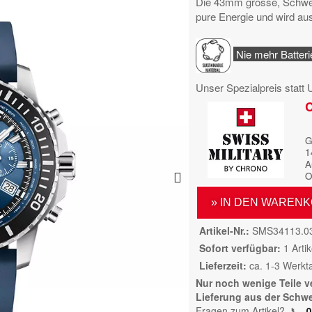
Die 43mm grosse, Schweiz
pure Energie und wird aus
Nie mehr Batter
Unser Spezialpreis statt
C
G
1
A
O
» IN DEN WAREN
Artikel-Nr.
SMS34113.0
Sofort verfügbar
1 Artik
Lieferzeit
ca. 1-3 Werkt
Nur noch wenige Teile v
Lieferung aus der Schwe
Fragen zum Artikel?
📞
0