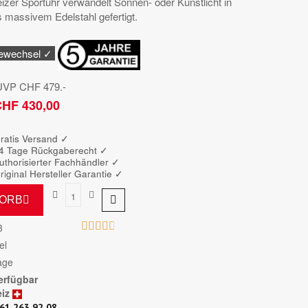
er Sportuhr verwandelt Sonnen- oder Kunstlicht in
 massivem Edelstahl gefertigt.
iewechsel ✓
 UVP CHF 479.-
HF 430,00
Bruttopreis
ratis Versand ✓
4 Tage Rückgaberecht ✓
uthorisierter Fachhändler
✓
riginal Hersteller Garantie
✓
KORB





3
el
age
erfügbar
iz
61 263 92 08