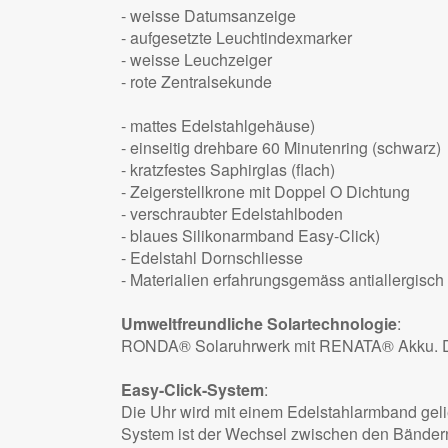
- weisse Datumsanzeige
- aufgesetzte Leuchtindexmarker
- weisse Leuchzeiger
- rote Zentralsekunde
- mattes Edelstahlgehäuse)
- einseitig drehbare 60 Minutenring (schwarz)
- kratzfestes Saphirglas (flach)
- Zeigerstellkrone mit Doppel O Dichtung
- verschraubter Edelstahlboden
- blaues Silikonarmband Easy-Click)
- Edelstahl Dornschliesse
- Materialien erfahrungsgemäss antiallergisch
Umweltfreundliche Solartechnologie
:
RONDA® Solaruhrwerk mit RENATA® Akku. Dunk
Easy-Click-System
:
Die Uhr wird mit einem Edelstahlarmband gelie
System ist der Wechsel zwischen den Bändern