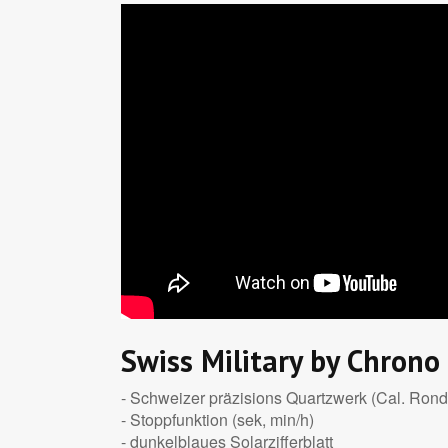
Swiss Military by Chron
- Schweizer präzisions Quartzwerk (Cal. Ron
- Stoppfunktion (sek, min/h)
- dunkelblaues Solarzifferblatt