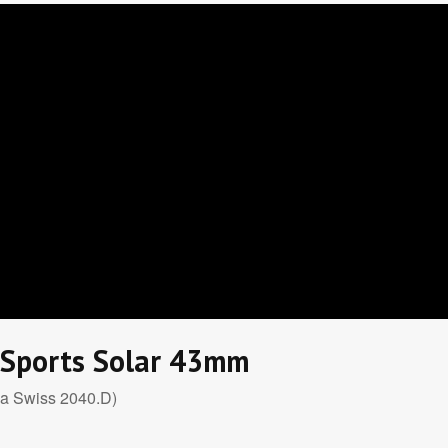
o Sports Solar 43mm
da Swiss 2040.D)