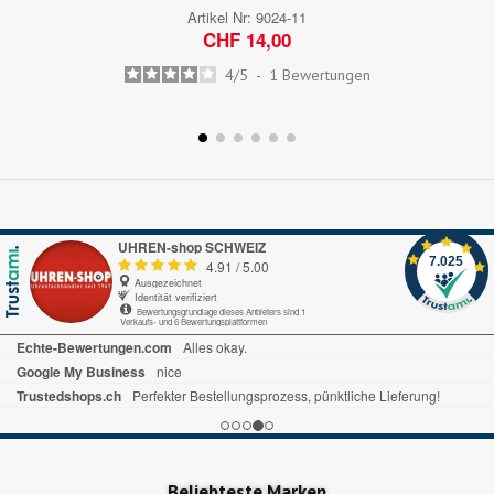
Artikel Nr:
9024-11
CHF 14,00
4
/
5
-
1
Bewertungen
UHREN-shop SCHWEIZ
7.025
4.91
/
5.00
Ausgezeichnet
Identität verifiziert
Bewertungsgrundlage dieses Anbieters sind 1
Verkaufs- und 6 Bewertungsplattformen
Beliebteste Marken