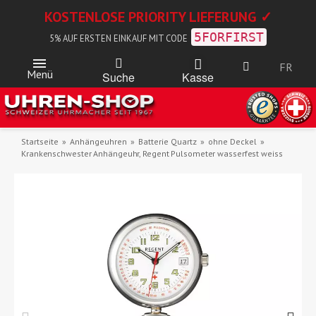
KOSTENLOSE PRIORITY LIEFERUNG ✓
5FORFIRST
5% AUF ERSTEN EINKAUF MIT CODE
FR
Menü
Kasse
Suche
Startseite
Anhängeuhren
Batterie Quartz
ohne Deckel
Krankenschwester Anhängeuhr, Regent Pulsometer wasserfest weiss