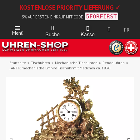
KOSTENLOSE PRIORITY LIEFERUNG ✓
5FORFIRST
5% AUF ERSTEN EINKAUF MIT CODE
FR
Menü
Kasse
Suche
Startseite
Tischuhren
Mechanische Tischuhren
Pendeluhren
_ANTIK mechanische Empire Tischuhr mit Mädchen ca. 1830