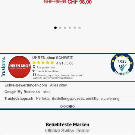
CHF 98,00
CHF 198,00
UHREN-shop SCHWEIZ
7.025
4.91
/
5.00
Ausgezeichnet
Identität verifiziert
Bewertungsgrundlage dieses Anbieters sind 1
Verkaufs- und 6 Bewertungsplattformen
Echte-Bewertungen.com
Alles okay.
Google My Business
nice
Trustedshops.ch
Perfekter Bestellungsprozess, pünktliche Lieferung!
Beliebteste Marken
Official Swiss Dealer