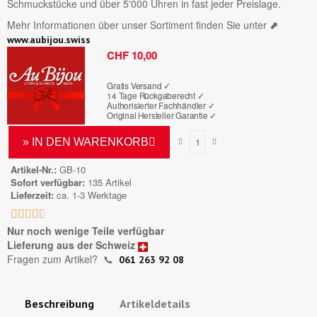
Schmuckstücke und über 5'000 Uhren in fast jeder Preislage.
Mehr Informationen über unser Sortiment finden Sie unter
⬈
www.aubijou.swiss
Bruttopreis
CHF 10,00
Gratis Versand ✓
14 Tage Rückgaberecht ✓
Authorisierter Fachhändler
✓
Original Hersteller Garantie
✓
» IN DEN WARENKORB
Artikel-Nr.
GB-10
Sofort verfügbar
135 Artikel
Lieferzeit
ca. 1-3 Werktage





Nur noch wenige Teile verfügbar
Lieferung aus der Schweiz
Fragen zum Artikel?
📞
061 263 92 08
Beschreibung
Artikeldetails