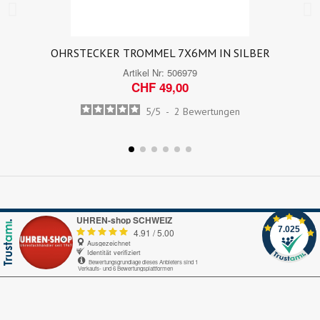
OHRSTECKER TROMMEL 7X6MM IN SILBER
Artikel Nr:
506979
CHF 49,00
5
/
5
-
2
Bewertungen
UHREN-shop SCHWEIZ
7.025
4.91
/
5.00
Ausgezeichnet
Identität verifiziert
Bewertungsgrundlage dieses Anbieters sind 1
Verkaufs- und 6 Bewertungsplattformen
Echte-Bewertungen.com
Alles okay.
Google My Business
nice
Trustedshops.ch
Perfekter Bestellungsprozess, pünktliche Lieferung!