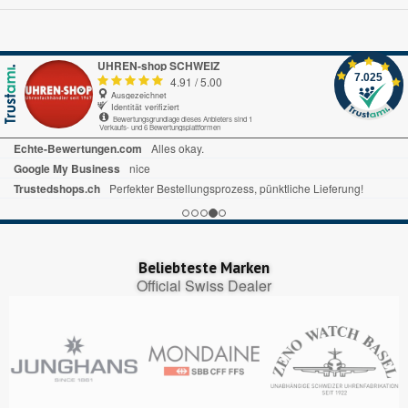
UHREN-shop SCHWEIZ
7.025
4.91
/
5.00
Ausgezeichnet
Identität verifiziert
Bewertungsgrundlage dieses Anbieters sind 1
Verkaufs- und 6 Bewertungsplattformen
Echte-Bewertungen.com
Alles okay.
Google My Business
nice
Trustedshops.ch
Perfekter Bestellungsprozess, pünktliche Lieferung!
Beliebteste Marken
Official Swiss Dealer