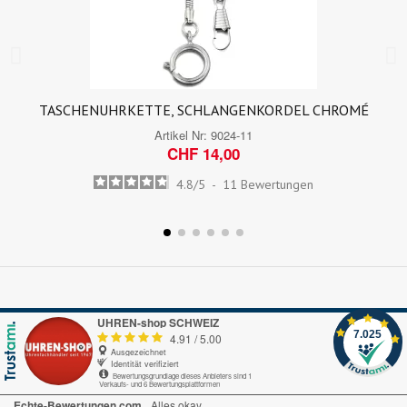
TASCHENUHRKETTE, SCHLANGENKORDEL CHROMÉ
Artikel Nr:
9024-11
CHF 14,00
4.8
/
5
-
11
Bewertungen
UHREN-shop SCHWEIZ
7.025
4.91
/
5.00
Ausgezeichnet
Identität verifiziert
Bewertungsgrundlage dieses Anbieters sind 1
Verkaufs- und 6 Bewertungsplattformen
Echte-Bewertungen.com
Alles okay.