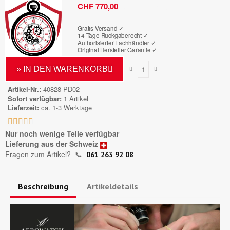
Bruttopreis
CHF 770,00
Gratis Versand ✓
14 Tage Rückgaberecht ✓
Authorisierter Fachhändler
✓
Original Hersteller Garantie
✓
» IN DEN WARENKORB
Artikel-Nr.
40828 PD02
Sofort verfügbar
1 Artikel
Lieferzeit
ca. 1-3 Werktage





Nur noch wenige Teile verfügbar
Lieferung aus der Schweiz
Fragen zum Artikel?
📞
061 263 92 08
Beschreibung
Artikeldetails