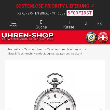
KOSTENLOSE PRIORITY LIEFERUNG ✓
5FORFIRST
5% AUF ERSTEN EINKAUF MIT CODE
FR
Menü
Kasse
Suche
Startseite
Taschenuhren
Taschenuhren Mechanisch
Klassik Taschenuhr Handaufzug, Aerowatch Lepine Stahl