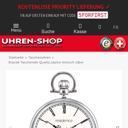
KOSTENLOSE PRIORITY LIEFERUNG ✓
5FORFIRST
5% AUF ERSTEN EINKAUF MIT CODE
FR
Menü
Kasse
Suche
Startseite
Taschenuhren
Klassik Taschenuhr Quartz, Lépine römisch silber