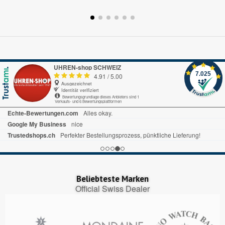
UHREN-shop SCHWEIZ
7.025
4.91
/
5.00
Ausgezeichnet
Identität verifiziert
Bewertungsgrundlage dieses Anbieters sind 1
Verkaufs- und 6 Bewertungsplattformen
Echte-Bewertungen.com
Alles okay.
Google My Business
nice
Trustedshops.ch
Perfekter Bestellungsprozess, pünktliche Lieferung!
Beliebteste Marken
Official Swiss Dealer