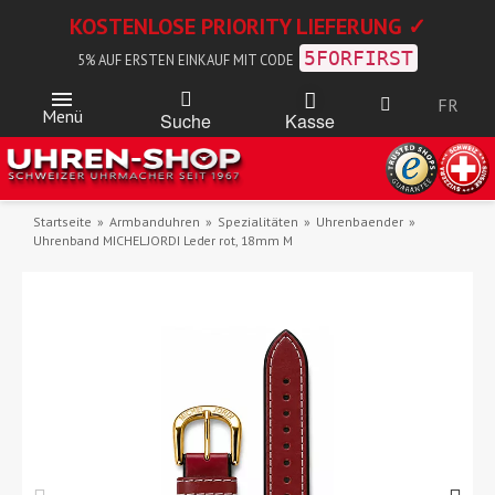
KOSTENLOSE PRIORITY LIEFERUNG ✓
5FORFIRST
5% AUF ERSTEN EINKAUF MIT CODE
FR
Menü
Kasse
Suche
Startseite
Armbanduhren
Spezialitäten
Uhrenbaender
Uhrenband MICHEL JORDI Leder rot, 18mm M